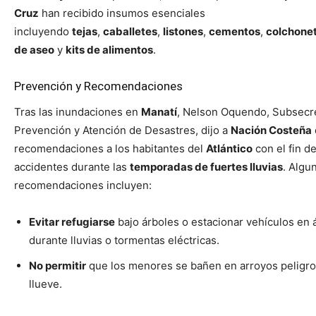
Cruz
han recibido insumos esenciales
incluyendo
tejas
,
caballetes
,
listones
,
cementos
,
colchone
de aseo
y
kits de alimentos
.
Prevención y Recomendaciones
Tras las inundaciones en
Manatí
, Nelson Oquendo, Subsecre
Prevención y Atención de Desastres, dijo a
Nación Costeña
recomendaciones a los habitantes del
Atlántico
con el fin d
accidentes durante las
temporadas de fuertes lluvias
. Algu
recomendaciones incluyen:
Evitar refugiarse
bajo árboles o estacionar vehículos en 
durante lluvias o tormentas eléctricas.
No permitir
que los menores se bañen en arroyos peligr
llueve.