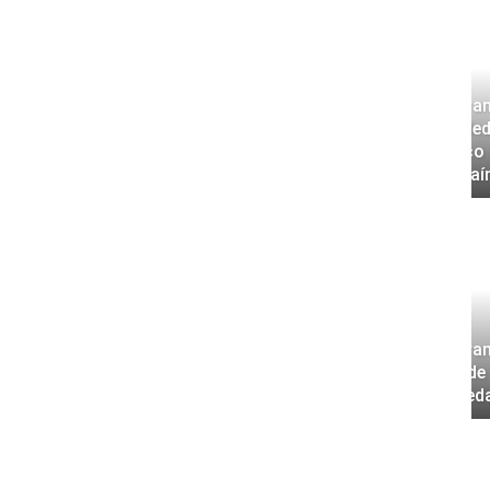
Capturan
expended
Turbaco 
de cocaí
presunto raponero tras
ular en el barrio Amberes
na
Capturan
delito de
en Soled