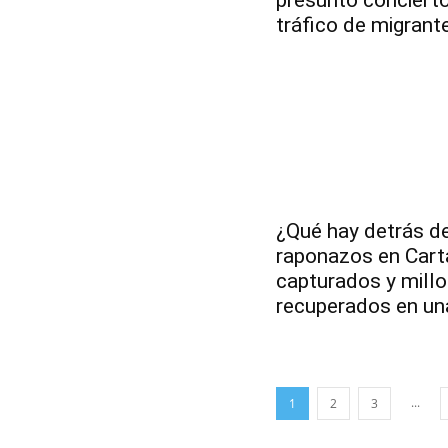
tráfico de migrant
¿Qué hay detrás de
raponazos en Cart
capturados y millo
recuperados en un
...
1
2
3