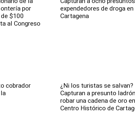
ionario de la
Capturan a ocho presuntos
ontería por
expendedores de droga en
a de $100
Cartagena
ata al Congreso
to cobrador
¿Ni los turistas se salvan?
lla
Capturan a presunto ladrón
robar una cadena de oro en
Centro Histórico de Carta