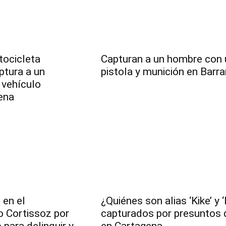
tocicleta
Capturan a un hombre con
ptura a un
pistola y munición en Barra
 vehículo
ena
en el
¿Quiénes son alias ‘Kike’ y 
o Cortissoz por
capturados por presuntos 
 para delinquir y
en Cartagena