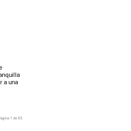
e
anquilla
r a una
ágina 1 de 63