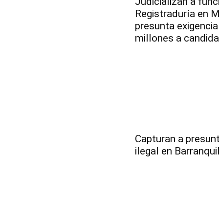
Judicializan a func
Registraduría en M
presunta exigenci
millones a candid
Capturan a presun
ilegal en Barranqui