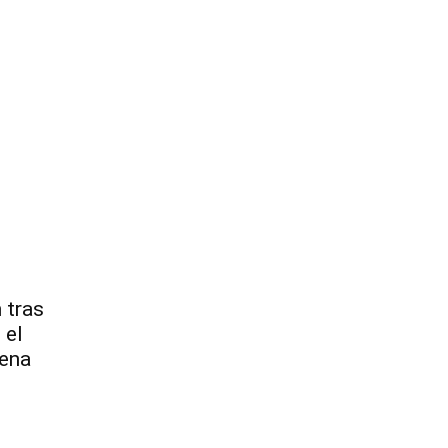
 tras
 el
gena