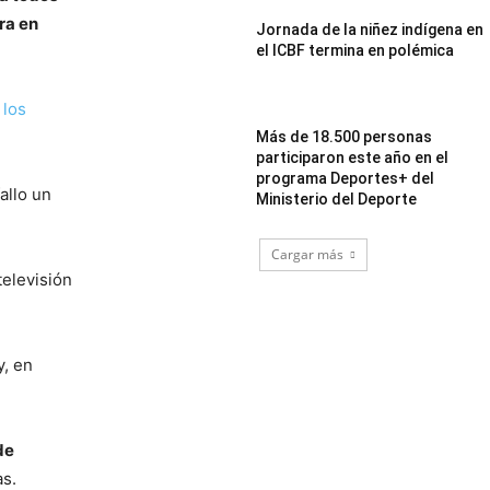
ra en
Jornada de la niñez indígena en
el ICBF termina en polémica
 los
Más de 18.500 personas
participaron este año en el
programa Deportes+ del
allo un
Ministerio del Deporte
Cargar más
televisión
 y, en
de
as.