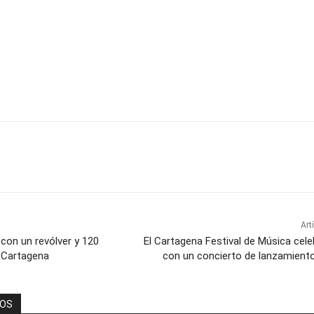
Art
’ con un revólver y 120
El Cartagena Festival de Música cel
 Cartagena
con un concierto de lanzamient
DOS