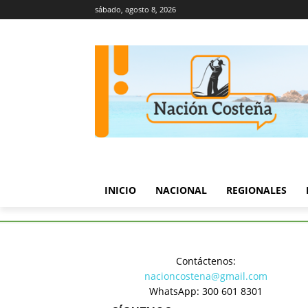
sábado, agosto 8, 2026
INICIO
NACIONAL
REGIONALES
Inicio
Política
Petro denunc
Contáctenos:
Política
nacioncostena@gmail.com
Petro den
WhatsApp: 300 601 8301