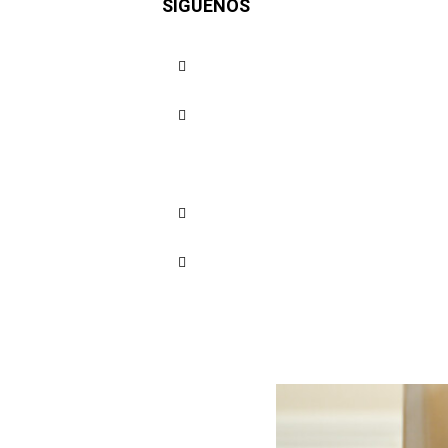
SÍGUENOS
la CRC a 
Cuota