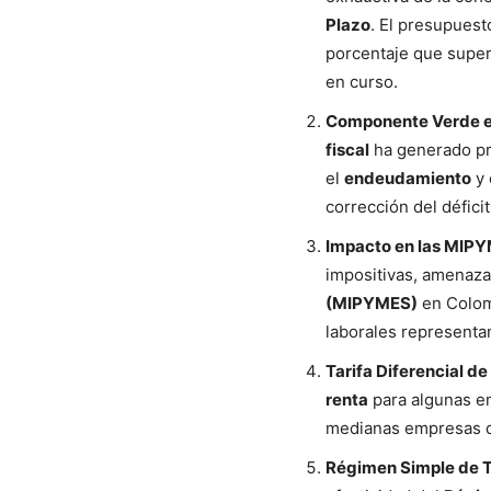
Plazo
. El presupuest
porcentaje que super
en curso.
Componente Verde en
fiscal
ha generado pr
el
endeudamiento
y 
corrección del déficit
Impacto en las MIP
impositivas, amenaza
(MIPYMES)
en Colom
laborales representa
Tarifa Diferencial de
renta
para algunas em
medianas empresas q
Régimen Simple de T