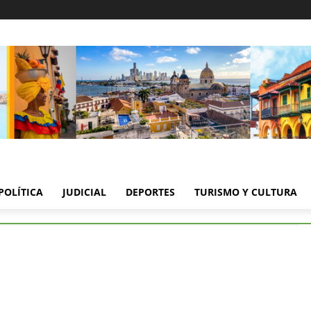
POLÍTICA
JUDICIAL
DEPORTES
TURISMO Y CULTURA
presa Inquietudes sobre Cambios Fiscales y Ley de Financiamiento
resa Inquietudes sobre