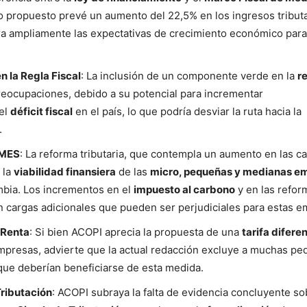
o propuesto prevé un aumento del 22,5% en los ingresos tributa
a ampliamente las expectativas de crecimiento económico para
 la Regla Fiscal
: La inclusión de un componente verde en la
r
eocupaciones, debido a su potencial para incrementar
el
déficit fiscal
en el país, lo que podría desviar la ruta hacia la
.
YMES
: La reforma tributaria, que contempla un aumento en las c
 la
viabilidad finansiera
de las
micro, pequeñas y medianas e
bia. Los incrementos en el
impuesto al carbono
y en las refor
n cargas adicionales que pueden ser perjudiciales para estas e
 Renta
: Si bien ACOPI aprecia la propuesta de una
tarifa difere
presas, advierte que la actual redacción excluye a muchas pe
ue deberían beneficiarse de esta medida.
ributación
: ACOPI subraya la falta de evidencia concluyente so