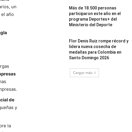
rios, un
Más de 18.500 personas
participaron este año en el
 el año
programa Deportes+ del
Ministerio del Deporte
egla
Flor Denis Ruiz rompe récord y
lidera nueva cosecha de
medallas para Colombia en
Santo Domingo 2026
argas
Cargar más
mpresas
mas
mpresas.
ncial de
queñas y
bre la