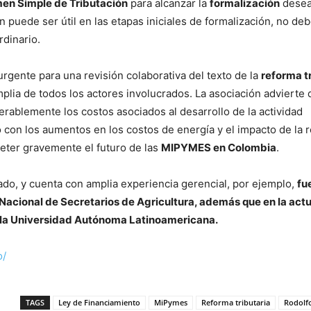
en Simple de Tributación
para alcanzar la
formalización
desea
n puede ser útil en las etapas iniciales de formalización, no de
rdinario.
rgente para una revisión colaborativa del texto de la
reforma t
plia de todos los actores involucrados. La asociación advierte 
rablemente los costos asociados al desarrollo de la actividad
con los aumentos en los costos de energía y el impacto de la 
eter gravemente el futuro de las
MIPYMES en Colombia
.
do, y cuenta con amplia experiencia gerencial, por ejemplo,
fu
Nacional de Secretarios de Agricultura, además que en la act
e la Universidad Autónoma Latinoamericana.
o/
TAGS
Ley de Financiamiento
MiPymes
Reforma tributaria
Rodolf