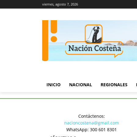
viernes, agosto 7, 2026
INICIO
NACIONAL
REGIONALES
Inicio
Regionales
ACOPI Ex
Contáctenos:
Regionales
nacioncostena@gmail.com
ACOPI Exp
WhatsApp: 300 601 8301