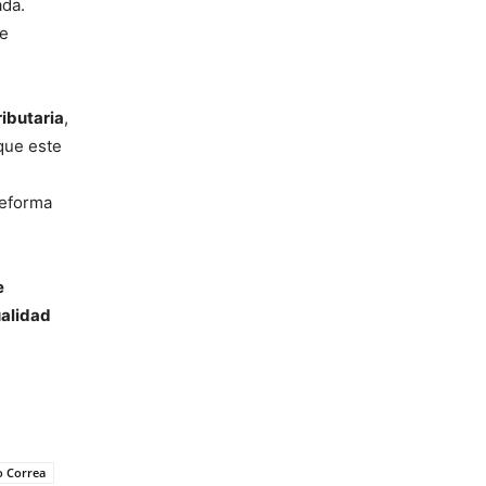
da.
be
ributaria
,
que este
reforma
e
ualidad
o Correa