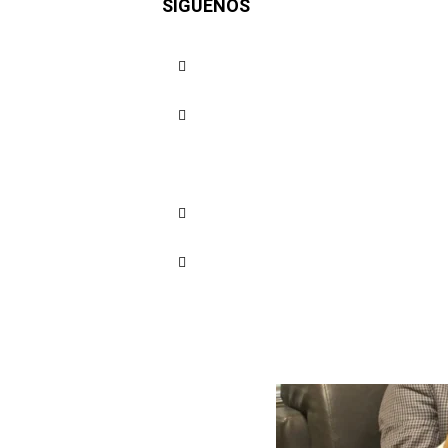
SÍGUENOS
Cambios F
Financia
Cuota