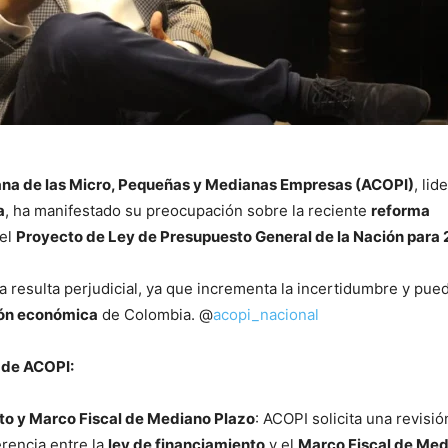
na de las Micro, Pequeñas y Medianas Empresas (ACOPI)
, lid
a
, ha manifestado su preocupación sobre la reciente
reforma
 el
Proyecto de Ley de Presupuesto General de la Nación para
a resulta perjudicial, ya que incrementa la incertidumbre y pue
ón económica
de Colombia. @
acopi_nacional
 de ACOPI:
to y Marco Fiscal de Mediano Plazo
: ACOPI solicita una revisió
erencia entre la
ley de financiamiento
y el
Marco Fiscal de Me