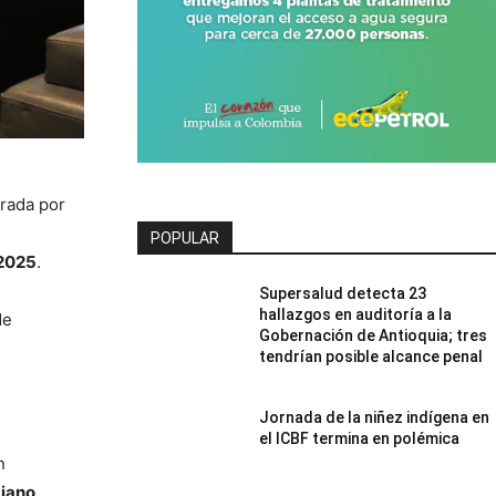
erada por
POPULAR
 2025
.
Supersalud detecta 23
hallazgos en auditoría a la
de
Gobernación de Antioquia; tres
tendrían posible alcance penal
Jornada de la niñez indígena en
el ICBF termina en polémica
n
diano