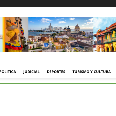
POLÍTICA
JUDICIAL
DEPORTES
TURISMO Y CULTURA
esinato de Jermin Padilla: guía turístico de Palenque
 de Jermin Padilla: guía