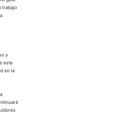
u trabajo
La
so y
ue este
d en la
la
ontinuará
guidores