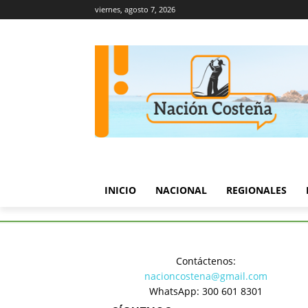
viernes, agosto 7, 2026
INICIO
NACIONAL
REGIONALES
Inicio
Turismo y Cultura
As
Contáctenos:
Turismo y Cultura
nacioncostena@gmail.com
Asesinato
WhatsApp: 300 601 8301