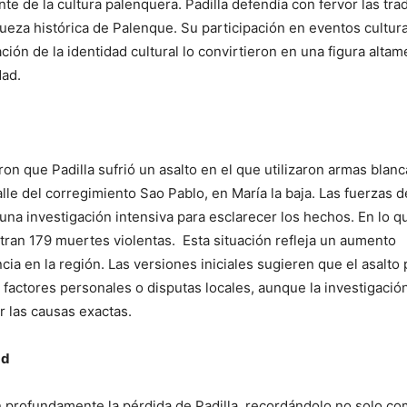
e de la cultura palenquera. Padilla defendía con fervor las tra
queza histórica de Palenque. Su participación en eventos cultura
ación de la identidad cultural lo convirtieron en una figura alta
dad.
on que Padilla sufrió un asalto en el que utilizaron armas blanc
lle del corregimiento Sao Pablo, en María la baja. Las fuerzas d
una investigación intensiva para esclarecer los hechos. En lo q
tran 179 muertes violentas. Esta situación refleja un aumento
cia en la región. Las versiones iniciales sugieren que el asalto 
factores personales o disputas locales, aunque la investigació
r las causas exactas.
ad
 profundamente la pérdida de Padilla, recordándolo no solo co