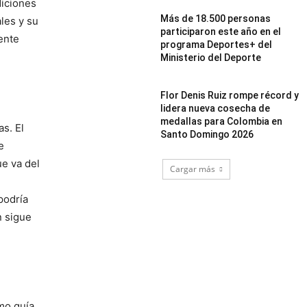
diciones
Más de 18.500 personas
les y su
participaron este año en el
mente
programa Deportes+ del
Ministerio del Deporte
Flor Denis Ruiz rompe récord y
lidera nueva cosecha de
medallas para Colombia en
as. El
Santo Domingo 2026
e
ue va del
Cargar más
podría
n sigue
mo guía