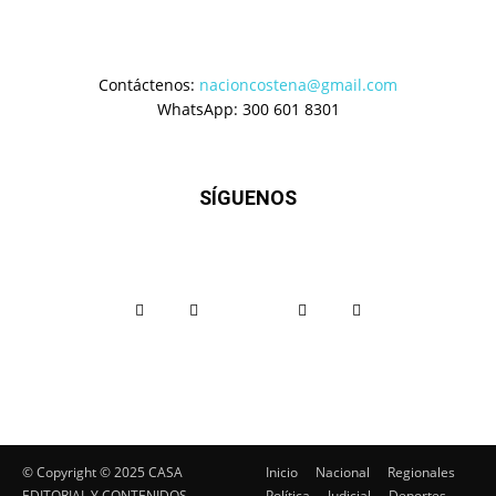
Contáctenos:
nacioncostena@gmail.com
WhatsApp: 300 601 8301
SÍGUENOS
© Copyright ©️ 2025 CASA
Inicio
Nacional
Regionales
EDITORIAL Y CONTENIDOS
Política
Judicial
Deportes