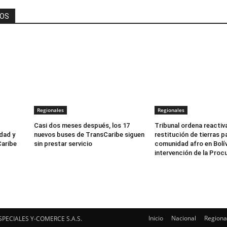
DOS
Regionales
Regionales
Casi dos meses después, los 17
Tribunal ordena reactiv
dad y
nuevos buses de TransCaribe siguen
restitución de tierras p
Caribe
sin prestar servicio
comunidad afro en Bolív
intervención de la Proc
Inicio
Nacional
Regiona
SPECIALES Y-COMERCE S.A.S.