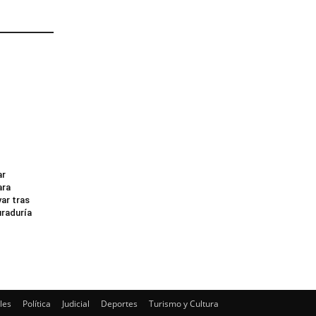
ar
ara
ar tras
uraduría
les
Política
Judicial
Deportes
Turismo y Cultura