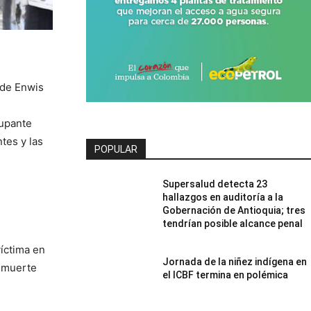
 de Enwis
s
cupante
ntes y las
POPULAR
Supersalud detecta 23
n
hallazgos en auditoría a la
Gobernación de Antioquia; tres
tendrían posible alcance penal
víctima en
Jornada de la niñez indígena en
a muerte
el ICBF termina en polémica