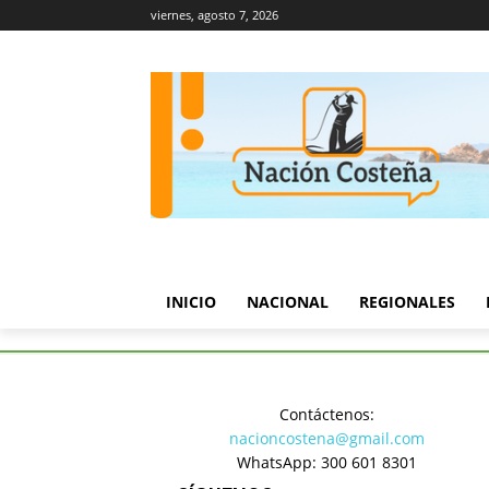
viernes, agosto 7, 2026
INICIO
NACIONAL
REGIONALES
Inicio
Regionales
Aumenta l
Contáctenos:
Regionales
nacioncostena@gmail.com
Aumenta la
WhatsApp: 300 601 8301