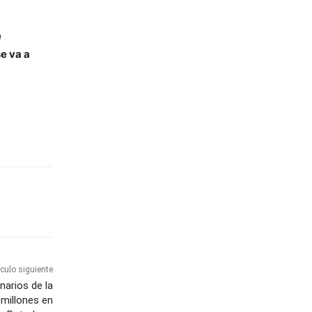
e
se va a
ículo siguiente
narios de la
 millones en