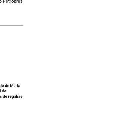
o Petrobras
lde de María
d de
s de regalías