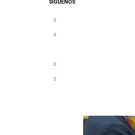
SÍGUENOS
Presupues
y agradec
Cuota