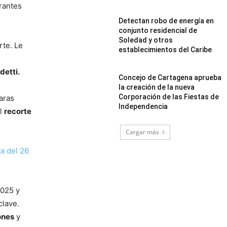
rantes
Detectan robo de energía en
conjunto residencial de
Soledad y otros
rte. Le
establecimientos del Caribe
detti.
Concejo de Cartagena aprueba
la creación de la nueva
Corporación de las Fiestas de
aras
Independencia
al
recorte
Cargar más
ta del 26
2025 y
clave.
ones
y