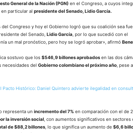
esto General de la Nación (PGN)
en el Congreso, a cuyos integ
 en particular al
presidente del Senado, Lidio García.
s del Congreso y hoy el Gobierno logró que su coalición sea fue
residente del Senado,
Lidio García
, por lo que sucedió con el
nía un mal pronóstico, pero hoy se logró aprobar», afirmó
Bene
ítica sostuvo que los
$546,9 billones aprobados
en las dos cám
as necesidades del
Gobierno colombiano el próximo año
, pese 
el Pacto Histórico: Daniel Quintero advierte ilegalidad en consul
o representa un
incremento del 7%
en comparación con el de 
or la inversión social
, con aumentos significativos en sectores 
otal de $88,2 billones
, lo que significa un aumento de
$6,6 bill