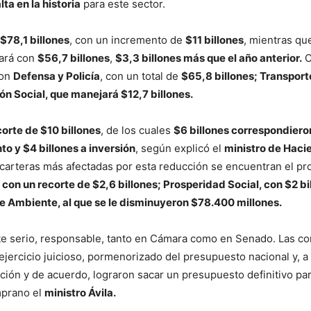
lta en la historia
para este sector.
$78,1 billones
, con un incremento de
$11 billones
, mientras que
ará con
$56,7 billones
,
$3,3 billones más que el año anterior.
O
ron
Defensa y Policía
, con un total de
$65,8 billones; Transport
ión Social, que manejará $12,7 billones.
corte de $10 billones
, de los cuales
$6 billones correspondiero
o y $4 billones a inversión
, según explicó el
ministro de Haci
 carteras más afectadas por esta reducción se encuentran el pr
 con un recorte de $2,6 billones; Prosperidad Social, con $2 bi
de Ambiente, al que se le disminuyeron $78.400 millones.
e serio, responsable, tanto en Cámara como en Senado. Las c
ejercicio juicioso, pormenorizado del presupuesto nacional y, a
ción y de acuerdo, lograron sacar un presupuesto definitivo par
mprano el
ministro Ávila.