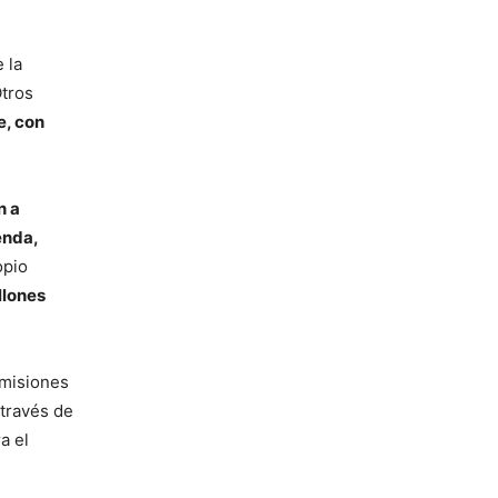
 la
tros
e, con
n a
enda,
opio
llones
omisiones
 través de
a el