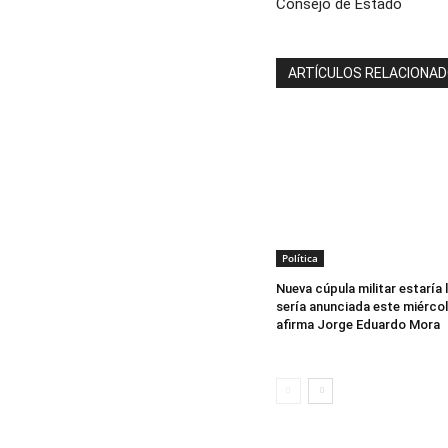
Consejo de Estado
ARTÍCULOS RELACIONA
Política
Nueva cúpula militar estaría l
sería anunciada este miércol
afirma Jorge Eduardo Mora