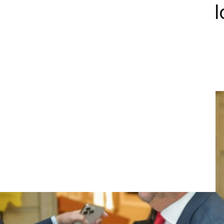
to Nacional de $546,9 bil
e apoyo del Congreso