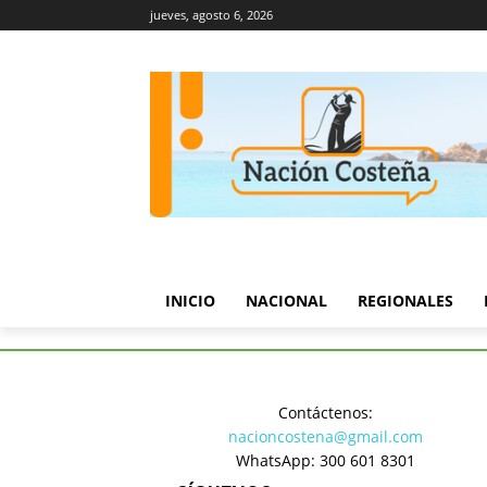
jueves, agosto 6, 2026
INICIO
NACIONAL
REGIONALES
Inicio
Política
Benedetti ce
Contáctenos:
Política
nacioncostena@gmail.com
Benedetti
WhatsApp: 300 601 8301