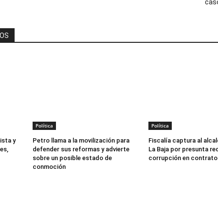
cas
DOS
Política
Política
ista y
Petro llama a la movilización para
Fiscalía captura al alca
es,
defender sus reformas y advierte
La Baja por presunta re
sobre un posible estado de
corrupción en contrato
conmoción