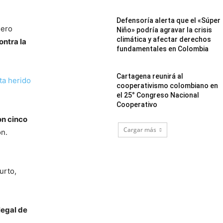
Defensoría alerta que el «Súper
llero
Niño» podría agravar la crisis
climática y afectar derechos
ontra la
fundamentales en Colombia
Cartagena reunirá al
lta herido
cooperativismo colombiano en
el 25° Congreso Nacional
Cooperativo
on cinco
Cargar más
ón.
urto,
legal de