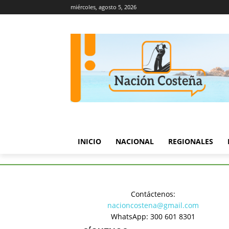
miércoles, agosto 5, 2026
INICIO
NACIONAL
REGIONALES
Inicio
Judicial
Capturan a ‘Ca
Contáctenos:
Judicial
nacioncostena@gmail.com
Capturan a 
WhatsApp: 300 601 8301