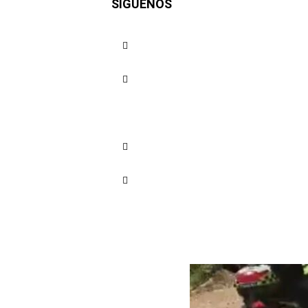
SÍGUENOS
presuntos
homicidio
Cuota