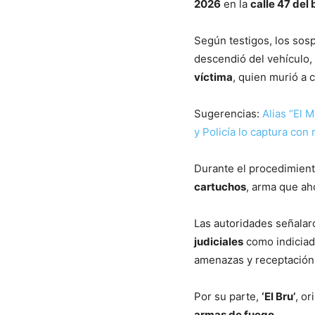
2026
en la
calle 47 del 
Según testigos, los sos
descendió del vehículo,
víctima
, quien murió a 
Sugerencias:
Alias “El 
y Policía lo captura con 
Durante el procedimient
cartuchos
, arma que ah
Las autoridades señala
judiciales
como indiciado
amenazas y receptación
Por su parte,
‘El Bru’
, o
armas de fuego
.