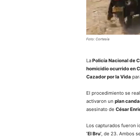
Foto: Cortesía
La
Policía Nacional de C
homicidio ocurrido en C
Cazador por la Vida
para
El procedimiento se real
activaron un
plan cand
asesinato de
César Enri
Los capturados fueron id
‘El Bru’
, de 23. Ambos s