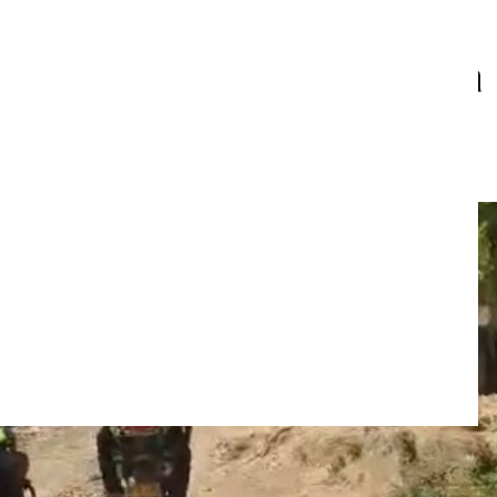
 sicarios detrás de un
 que sacudió a Cartagena