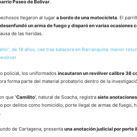
barrio Paseo de Bolívar
.
pechosos llegaron al lugar
a bordo de una motocicleta
. El parri
desenfundó un arma de fuego y disparó en varias ocasiones c
causa de las heridas.
Mello”, de 18 años, cae tras balacera en Barranquilla: menor resu
revólver
o policial, los uniformados
incautaron un revólver calibre 38 c
ora forma parte del material probatorio dentro de la investigaci
ron que
‘Camilito’
, natural de Soacha, registra
siete anotaciones
 por delitos como homicidio, porte ilegal de armas de fuego, h
.
riundo de Cartagena, presenta
una anotación judicial por porte i