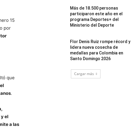
Más de 18.500 personas
participaron este año en el
programa Deportes+ del
úmero 15
Ministerio del Deporte
do por
ctor
Flor Denis Ruiz rompe récord y
lidera nueva cosecha de
medallas para Colombia en
Santo Domingo 2026
Cargar más
altó que
el
danos
.
a,
 y el
ite a las