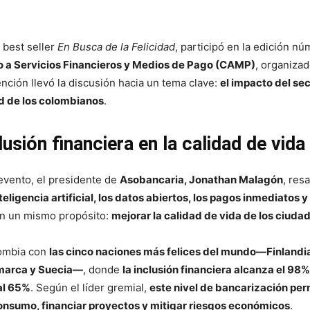
l best seller
En Busca de la Felicidad
, participó en la edición n
 a Servicios Financieros y Medios de Pago (CAMP)
, organiza
ención llevó la discusión hacia un tema clave:
el impacto del se
ad de los colombianos
.
clusión financiera en la calidad de vida
 evento, el presidente de
Asobancaria, Jonathan Malagón
, res
nteligencia artificial, los datos abiertos, los pagos inmediatos y 
n un mismo propósito:
mejorar la calidad de vida de los ciuda
ombia con
las cinco naciones más felices del mundo—Finlandi
amarca y Suecia—
, donde
la inclusión financiera alcanza el 98%
 al 65%
. Según el líder gremial,
este nivel de bancarización perm
consumo, financiar proyectos y mitigar riesgos económicos
.