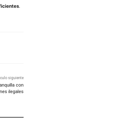
ficientes
.
ículo siguiente
anquilla con
nes ilegales