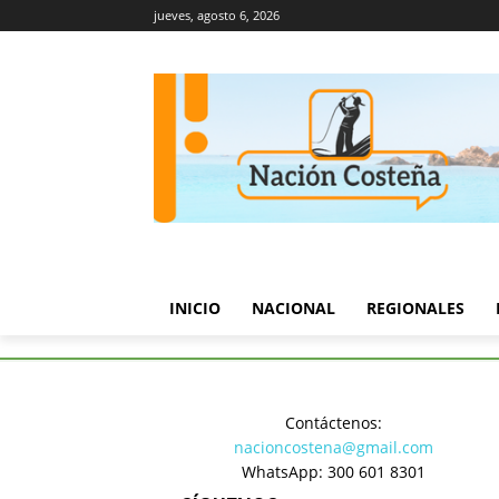
jueves, agosto 6, 2026
INICIO
NACIONAL
REGIONALES
Inicio
Regionales
Chris Gar
Contáctenos:
Regionales
nacioncostena@gmail.com
Chris Gard
WhatsApp: 300 601 8301