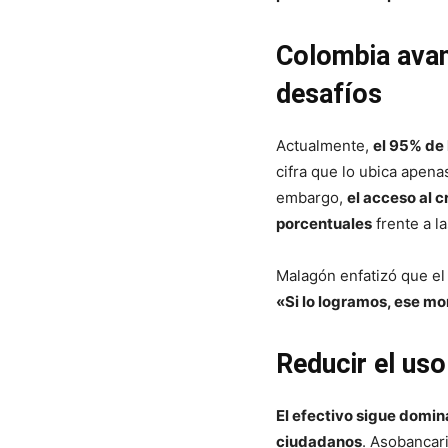
Colombia avanz
desafíos
Actualmente,
el 95% de 
cifra que lo ubica apen
embargo,
el acceso al c
porcentuales
frente a l
Malagón enfatizó que el
«Si lo logramos, ese mo
Reducir el uso
El efectivo sigue domin
ciudadanos
. Asobancari