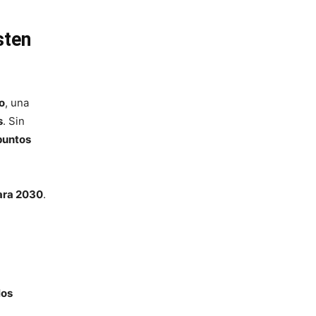
sten
o
, una
s
. Sin
puntos
para 2030
.
los