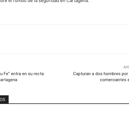
bre el rumbo de la seguridad en Cartagena.
Art
u Fe” entra en su recta
Capturan a dos hombres por 
 Cartagena
comerciantes 
DOS