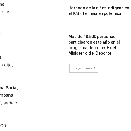
ama
Jornada de la niñez indígena en
de los
el ICBF termina en polémica
n
Más de 18.500 personas
participaron este año en el
programa Deportes+ del
Ministerio del Deporte
a,
n dijo,
Cargar más
na Paria,
campaña
, señaló,
000