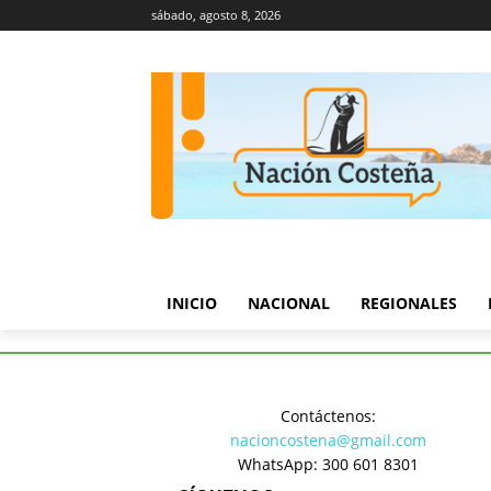
sábado, agosto 8, 2026
INICIO
NACIONAL
REGIONALES
Inicio
Regionales
Entre pr
Contáctenos:
Regionales
nacioncostena@gmail.com
Entre pro
WhatsApp: 300 601 8301