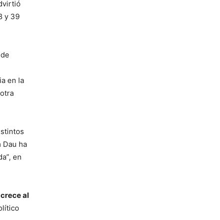
virtió
8 y 39
 de
a en la
otra
istintos
m Dau
ha
da”, en
crece al
lítico