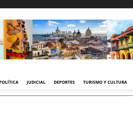
POLÍTICA
JUDICIAL
DEPORTES
TURISMO Y CULTURA
or ataques a la prensa
a por ataques a la prensa