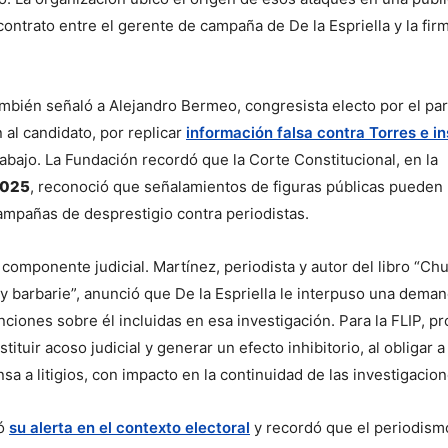
contrato entre el gerente de campaña de De la Espriella y la fir
ambién señaló a Alejandro Bermeo, congresista electo por el part
 al candidato, por replicar 
información falsa contra Torres e in
desacreditación de su trabajo. La Fundación recordó que la Corte Constitucional, en la 
2025
, reconoció que señalamientos de figuras públicas pueden 
campañas de desprestigio contra periodistas.
 componente judicial. Martínez, periodista y autor del libro “Ch
 barbarie”, anunció que De la Espriella le interpuso una demanda
ciones sobre él incluidas en esa investigación. Para la FLIP, pr
ituir acoso judicial y generar un efecto inhibitorio, al obligar a 
sa a litigios, con impacto en la continuidad de las investigacion
ó 
su alerta en el contexto electoral
 y recordó que el periodism