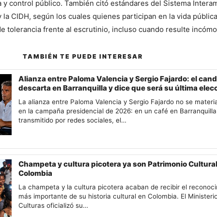
a y control público. También citó estándares del Sistema Interam
y la CIDH, según los cuales quienes participan en la vida públic
 tolerancia frente al escrutinio, incluso cuando resulte incóm
ede interesar
TAMBIÉN TE PUEDE INTERESAR
Alianza entre Paloma Valencia y Sergio Fajardo: el cand
descarta en Barranquilla y dice que será su última elec
La alianza entre Paloma Valencia y Sergio Fajardo no se materia
en la campaña presidencial de 2026: en un café en Barranquilla
transmitido por redes sociales, el…
Champeta y cultura picotera ya son Patrimonio Cultura
Colombia
La champeta y la cultura picotera acaban de recibir el reconoc
más importante de su historia cultural en Colombia. El Ministeri
Culturas oficializó su…