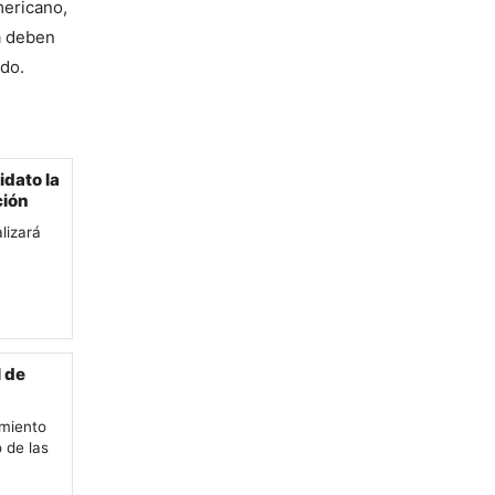
ericano, 
a deben 
odo.
idato la
ción
lizará
l de
imiento
o de las