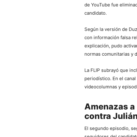
de YouTube fue eliminad
candidato.
Según la versión de Duzá
con información falsa r
explicación, pudo activ
normas comunitarias y de
La FLIP subrayó que inc
periodístico. En el cana
videocolumnas y episodi
Amenazas a 
contra Juliá
El segundo episodio, seg
seguidores del candidato