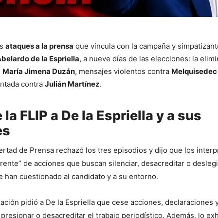
os
ataques a la prensa
que vincula con la campaña y simpatizant
belardo de la Espriella
, a nueve días de las elecciones: la elim
e
María Jimena Duzán
, mensajes violentos contra
Melquisedec 
entada contra
Julián Martínez
.
 la FLIP a De la Espriella y a sus
es
ertad de Prensa rechazó los tres episodios y dijo que los interpr
ente” de acciones que buscan silenciar, desacreditar o deslegit
e han cuestionado al candidato y a su entorno.
ación pidió a De la Espriella que cese acciones, declaraciones y
 presionar o desacreditar el trabajo periodístico. Además, lo exh