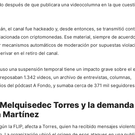
o después de que publicara una videocolumna en la que cuestio
n, el canal fue hackeado y, desde entonces, se transmitió cont
elacionada con criptomonedas. Ese material, siempre de acuerdo
ar mecanismos automáticos de moderación por supuestas violaci
rivar en el retiro del canal.
luso una suspensión temporal tiene un impacto grave sobre el ej
l reposaban 1.342 videos, un archivo de entrevistas, columnas, 
os del pódcast A Fondo, y sumaba cerca de 371 mil seguidores
Melquisedec Torres y la demanda
n Martínez
ún la FLIP, afecta a Torres, quien ha recibido mensajes violento
. La organización ubicó el origen de esos ataques en una publi