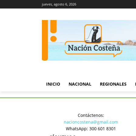
jueves, agosto 6, 2026
INICIO
NACIONAL
REGIONALES
Inicio
Política
FLIP alerta p
Contáctenos:
Política
nacioncostena@gmail.com
FLIP alert
WhatsApp: 300 601 8301