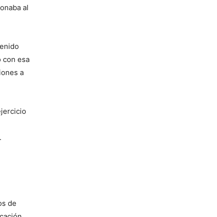
naba al 
enido 
 con esa 
ones a 
ercicio 
.
s de 
cación 