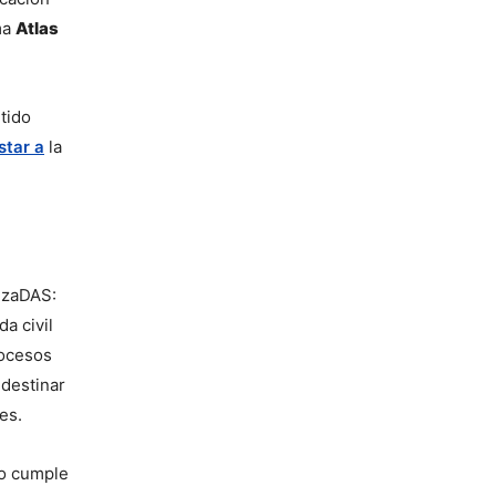
ma 
Atlas 
ido 
star a
 la 
uzaDAS: 
 civil 
ocesos 
destinar 
es.
o cumple 