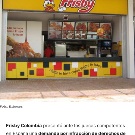
Foto: Externos
Frisby Colombia
presentó ante los jueces competentes
en España una
demanda por infracción de derechos de