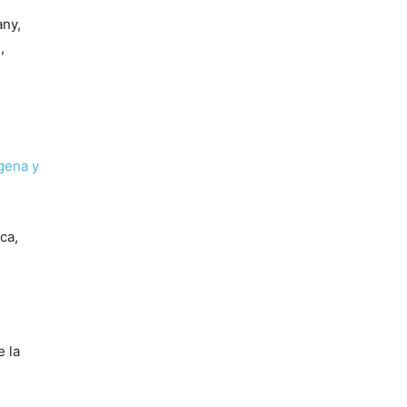
any,
,
gena y
ca,
e la