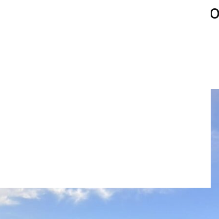
eve la lectura y el cuidad
 en Cartagena