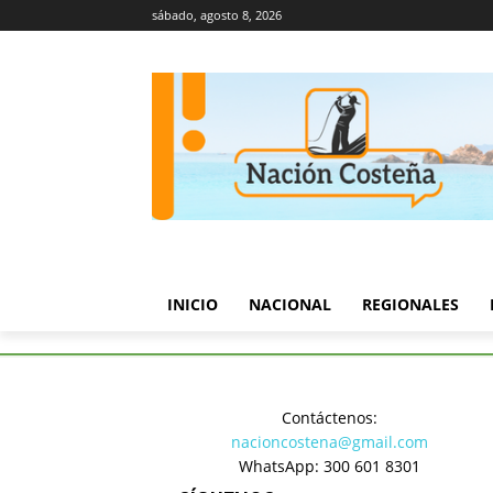
sábado, agosto 8, 2026
INICIO
NACIONAL
REGIONALES
Inicio
Turismo y Cultura
Fu
Contáctenos:
Turismo y Cultura
nacioncostena@gmail.com
Fundación
WhatsApp: 300 601 8301