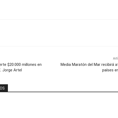
Art
erte $20.000 millones en
Media Maratón del Mar recibirá a
E. Jorge Artel
países e
DOS