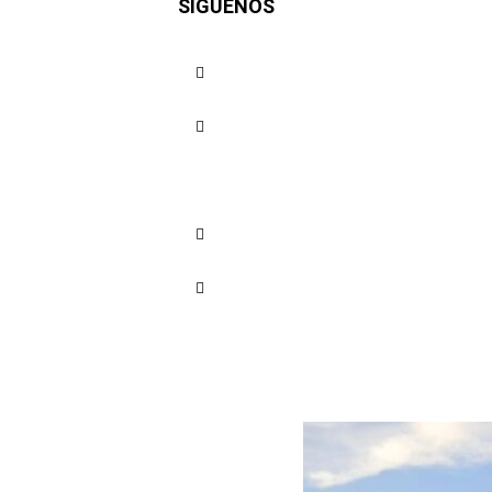
SÍGUENOS
Paz promu
ambiental
Cuota