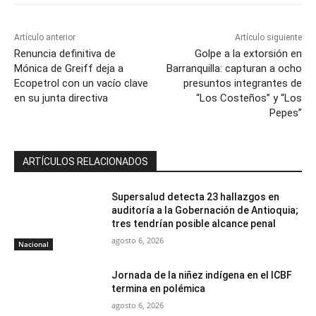
Artículo anterior
Artículo siguiente
Renuncia definitiva de
Golpe a la extorsión en
Mónica de Greiff deja a
Barranquilla: capturan a ocho
Ecopetrol con un vacío clave
presuntos integrantes de
en su junta directiva
“Los Costeños” y “Los
Pepes”
ARTÍCULOS RELACIONADOS
Supersalud detecta 23 hallazgos en
auditoría a la Gobernación de Antioquia;
tres tendrían posible alcance penal
agosto 6, 2026
Nacional
Jornada de la niñez indígena en el ICBF
termina en polémica
agosto 6, 2026