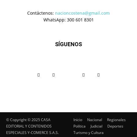
Contáctenos:
nacioncostena@gmail.com
WhatsApp: 300 601 8301
SÍGUENOS
© Copyright ©️ 2025 CASA
Inicio
Nacional
Regionales
EDITORIAL Y CONTENIDOS
Política
Judicial
Deportes
ESPECIALES Y-COMERCE S.A.S.
Turismo y Cultura