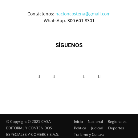
Contáctenos:
nacioncostena@gmail.com
WhatsApp: 300 601 8301
SÍGUENOS
© Copyright ©️ 2025 CASA
Inicio
Nacional
Regionales
EDITORIAL Y CONTENIDOS
Política
Judicial
Deportes
ESPECIALES Y-COMERCE S.A.S.
Turismo y Cultura