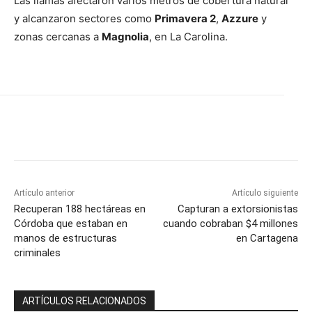
Las llamas afectaron varios metros de cobertura natural
y alcanzaron sectores como
Primavera 2
,
Azzure
y
zonas cercanas a
Magnolia
, en La Carolina.
Artículo anterior
Artículo siguiente
Recuperan 188 hectáreas en
Capturan a extorsionistas
Córdoba que estaban en
cuando cobraban $4 millones
manos de estructuras
en Cartagena
criminales
ARTÍCULOS RELACIONADOS