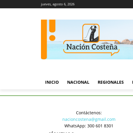
jueves, agosto 6, 2026
INICIO
NACIONAL
REGIONALES
Inicio
Regionales
Incendio 
Contáctenos:
Regionales
nacioncostena@gmail.com
Incendio 
WhatsApp: 300 601 8301