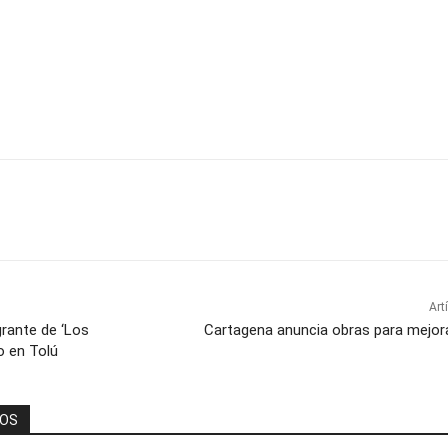
Art
rante de ‘Los
Cartagena anuncia obras para mejora
o en Tolú
DOS