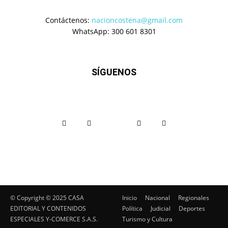
Contáctenos:
nacioncostena@gmail.com
WhatsApp: 300 601 8301
SÍGUENOS
© Copyright ©️ 2025 CASA
Inicio
Nacional
Regionales
EDITORIAL Y CONTENIDOS
Política
Judicial
Deportes
ESPECIALES Y-COMERCE S.A.S.
Turismo y Cultura