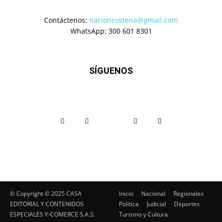
Contáctenos:
nacioncostena@gmail.com
WhatsApp: 300 601 8301
SÍGUENOS
© Copyright ©️ 2025 CASA
Inicio
Nacional
Regionales
EDITORIAL Y CONTENIDOS
Política
Judicial
Deportes
ESPECIALES Y-COMERCE S.A.S.
Turismo y Cultura