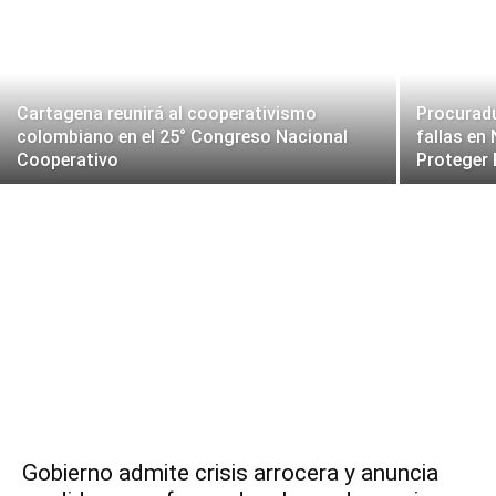
Cartagena reunirá al cooperativismo
Procuradu
colombiano en el 25° Congreso Nacional
fallas en
Cooperativo
Proteger
Gobierno admite crisis arrocera y anuncia