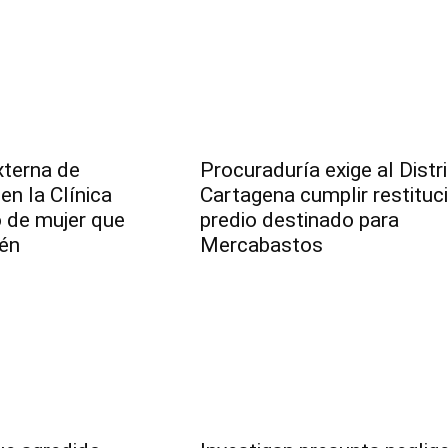
xterna de
Procuraduría exige al Distr
en la Clínica
Cartagena cumplir restituc
o de mujer que
predio destinado para
dén
Mercabastos