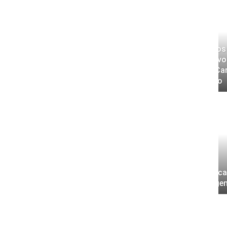
Casi dos
17 nuevo
TransCar
servicio
bo de energía en conjunto
de Soledad y otros
entos del Caribe
Ola de ca
Cartagen