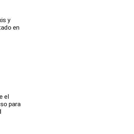
is y
tado en
e el
eso para
d