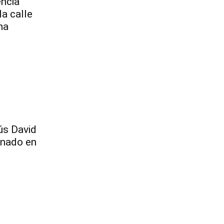
encia
la calle
na
ús David
inado en