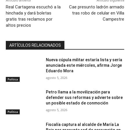
Artículo anterior
Artículo siguiente
Real Cartagena escuchó a la
Cae presunto ladrón armado
hinchada y dará boletas
tras robo de celular en Villa
gratis tras reclamos por
Campestre
altos precios
ARTÍCULOS RELACIONADOS
Nueva cúpula militar estaría lista y sería
anunciada este miércoles, afirma Jorge
Eduardo Mora
agosto 5, 2026
Política
Petro llama a la movilización para
defender sus reformas y advierte sobre
un posible estado de conmoción
agosto 5, 2026
Política
Fiscalía captura al alcalde de María La