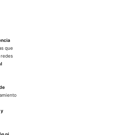
encia
as que
s redes
l
 de
iamiento
 y
n ni