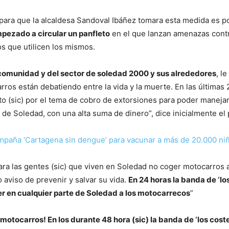
para que la alcaldesa Sandoval Ibáñez tomara esta medida es p
mpezado a circular un panfleto
en el que lanzan amenazas contr
s que utilicen los mismos.
 comunidad y del sector de soledad 2000 y sus alrededores
, l
ros están debatiendo entre la vida y la muerte. En las últimas
nto (sic) por el tema de cobro de extorsiones para poder maneja
 de Soledad, con una alta suma de dinero”, dice inicialmente el 
paña ‘Cartagena sin dengue’ para vacunar a más de 20.000 ni
ra las gentes (sic) que viven en Soledad no coger motocarros 
o aviso de prevenir y salvar su vida.
En 24 horas la banda de ‘lo
r en cualquier parte de Soledad a los motocarrecos
”
motocarros! En los durante 48 hora (sic) la banda de ‘los cost