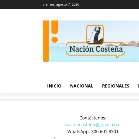
viernes, agosto 7, 2026
INICIO
NACIONAL
REGIONALES
Inicio
Regionales
Pánico e
Contáctenos:
Regionales
nacioncostena@gmail.com
Pánico en
WhatsApp: 300 601 8301