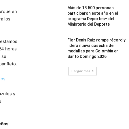
Más de 18.500 personas
orque en
participaron este año en el
a los
programa Deportes+ del
Ministerio del Deporte
Flor Denis Ruiz rompe récord y
e estamos
lidera nueva cosecha de
 24 horas
medallas para Colombia en
r su
Santo Domingo 2026
panfleto.
Cargar más
ños
azules y
s
eños’