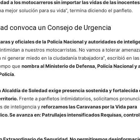
dad a los motocarreros sin importar las vidas de las inocentes
una mejor solución para su vida”, termina diciendo el panfleto.
dad convoca un Consejo de Urgencia
ras y oficiales de la Policía Nacional y autoridades de intelig
 intimidan a nuestros motocarristas. No vamos a tolerar amenaz
 ni generar miedo en la ciudadanía trabajadora”, escribió en la
 tiempo que
nombra al Ministerio de Defensa, Policía Nacional y a
Policía
.
a Alcaldía de Soledad exige presencia sostenida y fortalecida
rritorio.
Frente a panfletos intimidatorios, solicitamos pronunc
s de inteligencia y
reforzamos las Caravanas por la Vida para
ico. Se avanza en: Patrullajes intensificados Requisas, control
o Extraordinario de Seguridad. No permitiremos desinformació