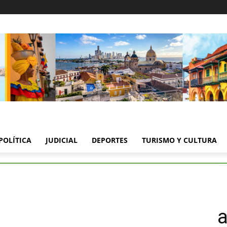
POLÍTICA
JUDICIAL
DEPORTES
TURISMO Y CULTURA
n Soledad: panfletos amenazan a motocarros y usuarios
 Soledad: panfletos amen