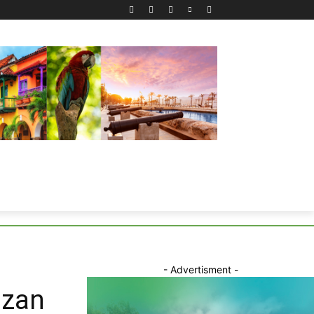
- Advertisment -
azan