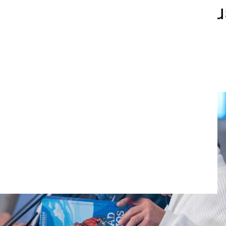
e responde a críticas y ac
mación