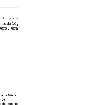
ículo siguiente
ladas de CO₂
2020 y 2025
lde de María
d de
s de regalías