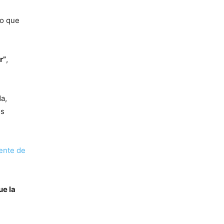
do que
r”
,
a,
os
dente de
ue la