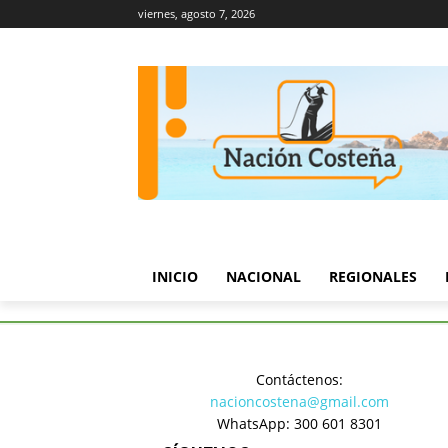
viernes, agosto 7, 2026
INICIO
NACIONAL
REGIONALES
Inicio
Política
Paro cívico y
Contáctenos:
Política
nacioncostena@gmail.com
Paro cívic
WhatsApp: 300 601 8301