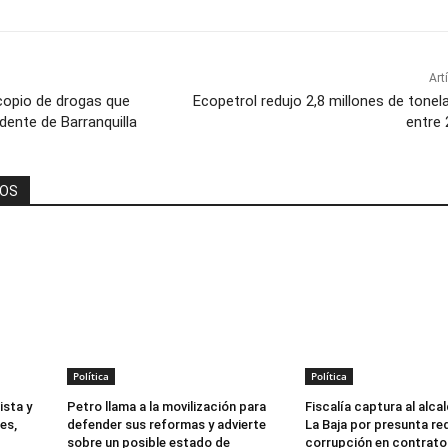
Art
copio de drogas que
Ecopetrol redujo 2,8 millones de tone
idente de Barranquilla
entre 
DOS
Política
Política
ista y
Petro llama a la movilización para
Fiscalía captura al alca
es,
defender sus reformas y advierte
La Baja por presunta re
sobre un posible estado de
corrupción en contrato