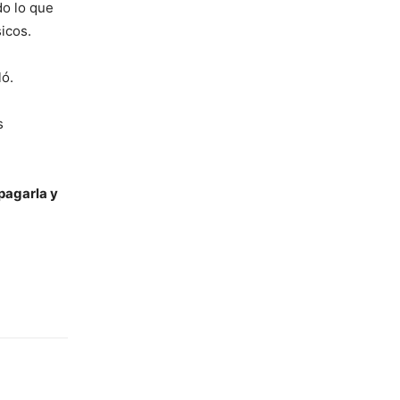
do lo que
icos.
ló.
s
pagarla y