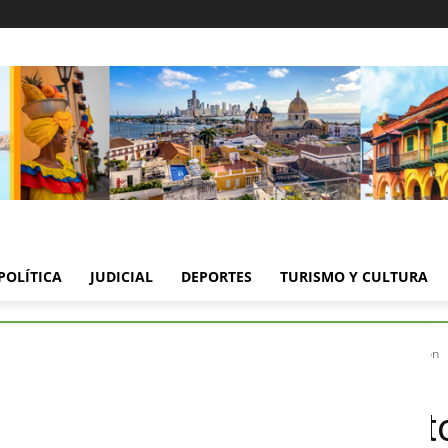
POLÍTICA
JUDICIAL
DEPORTES
TURISMO Y CULTURA
 catastro multipropósito: presidente responde a críticas y acusa desinformación
o y catastro multipropósit