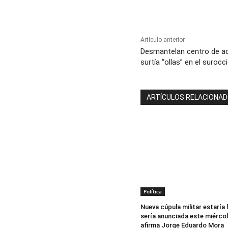
Artículo anterior
Desmantelan centro de a
surtía “ollas” en el surocc
ARTÍCULOS RELACIONA
Política
Nueva cúpula militar estaría l
sería anunciada este miércol
afirma Jorge Eduardo Mora