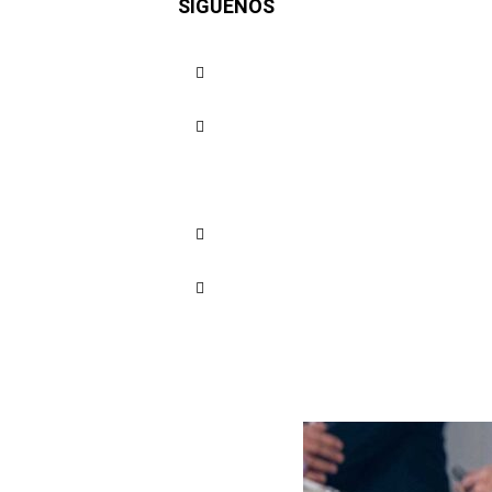
SÍGUENOS
president
desinfor
Cuota