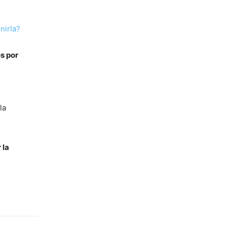
nirla?
s por
la
 la