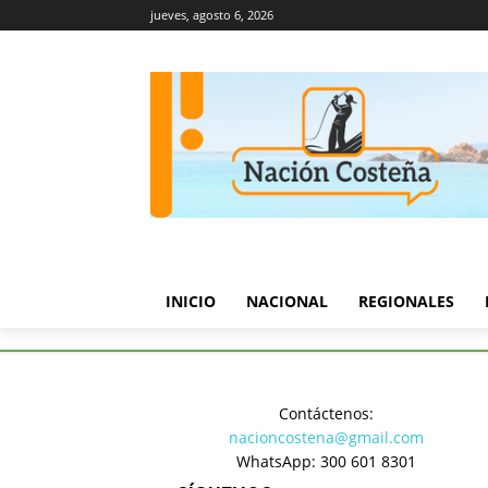
jueves, agosto 6, 2026
INICIO
NACIONAL
REGIONALES
Inicio
Regionales
Personal 
Contáctenos:
Regionales
nacioncostena@gmail.com
Personal 
WhatsApp: 300 601 8301