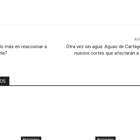
Art
do más en reaccionar a
Otra vez sin agua: Aguas de Cartag
rla?
nuevos cortes que afectarán a
DOS
Regionales
Regionales