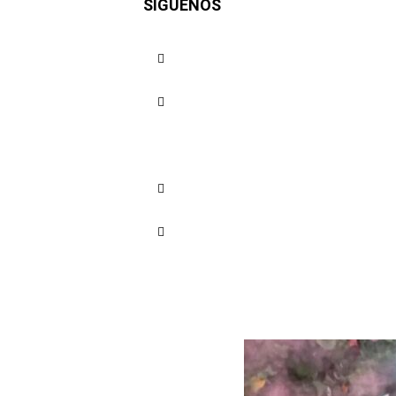
SÍGUENOS
las calles
La Espriel
Cuota