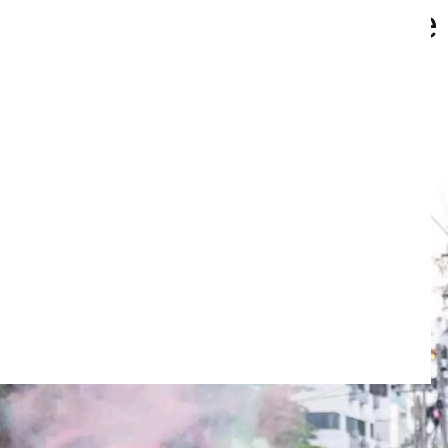
 y respaldó candidatura de
la y Restrepo