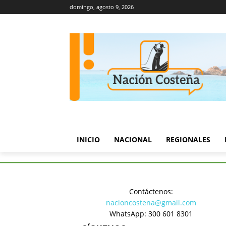
domingo, agosto 9, 2026
INICIO
NACIONAL
REGIONALES
Inicio
Nacional
Plazo para 
Contáctenos:
Nacional
nacioncostena@gmail.com
Plazo par
WhatsApp: 300 601 8301