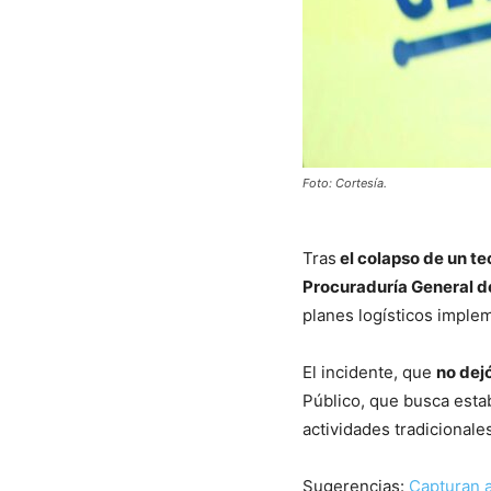
Foto: Cortesía.
Tras
el colapso de un te
Procuraduría General d
planes logísticos implem
El incidente, que
no dej
Público, que busca estab
actividades tradicional
Sugerencias:
Capturan a