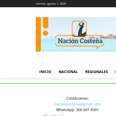
viernes, agosto 7, 2026
INICIO
NACIONAL
REGIONALES
Inicio
Regionales
Procuradu
Contáctenos:
Regionales
nacioncostena@gmail.com
Procuradu
WhatsApp: 300 601 8301