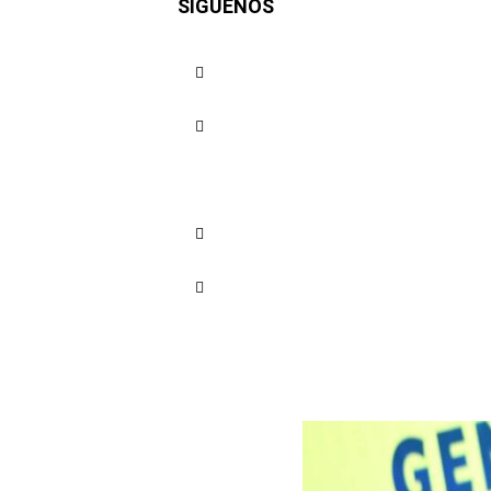
SÍGUENOS
en corral
Cuota