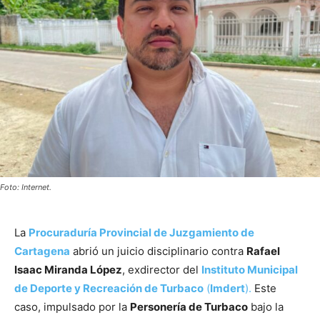
Foto: Internet.
La
Procuraduría Provincial de Juzgamiento de
Cartagena
abrió un juicio disciplinario contra
Rafael
Isaac Miranda López
, exdirector del
Instituto Municipal
de Deporte y Recreación de Turbaco
(
Imdert
).
Este
caso, impulsado por la
Personería de Turbaco
bajo la