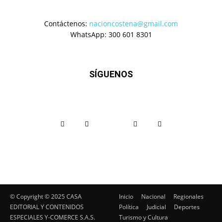
Contáctenos:
nacioncostena@gmail.com
WhatsApp: 300 601 8301
SÍGUENOS
© Copyright ©️ 2025 CASA
Inicio
Nacional
Regionales
EDITORIAL Y CONTENIDOS
Política
Judicial
Deportes
ESPECIALES Y-COMERCE S.A.S.
Turismo y Cultura