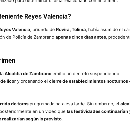
lizado para determinar si está relacionado con el crimen.
bteniente Reyes Valencia?
Reyes Valencia
, oriundo de
Rovira, Tolima
, había asumido el ca
ión de Policía de Zambrano
apenas cinco días antes
, proceden
crimen
 la
Alcaldía de Zambrano
emitió un decreto suspendiendo
de licor
y ordenando el
cierre de establecimientos nocturnos
rrida de toros
programada para esa tarde. Sin embargo, el
alca
posteriormente en un video que
las festividades continuarían
e realizarían según lo previsto
.