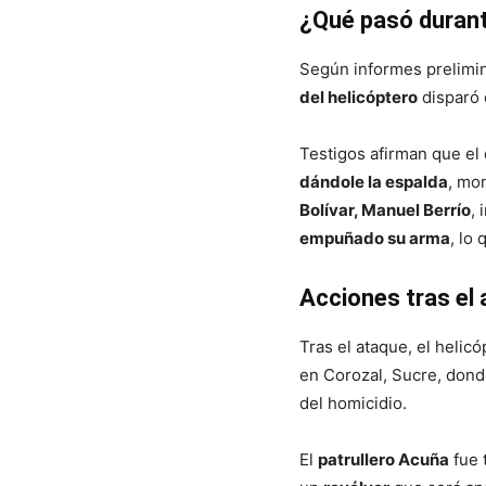
¿Qué pasó durant
Según informes prelimin
del helicóptero
disparó 
Testigos afirman que el o
dándole la espalda
, mo
Bolívar, Manuel Berrío
,
empuñado su arma
, lo
Acciones tras el
Tras el ataque, el helic
en Corozal, Sucre, dond
del homicidio.
El
patrullero Acuña
fue 