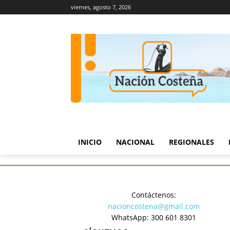
viernes, agosto 7, 2026
INICIO
NACIONAL
REGIONALES
Inicio
Política
Subteniente 
Contáctenos:
Política
nacioncostena@gmail.com
Subtenien
WhatsApp: 300 601 8301