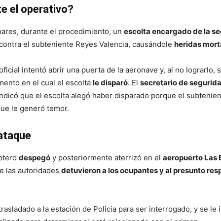
e el operativo?
ares, durante el procedimiento, un
escolta encargado de la s
contra el subteniente Reyes Valencia, causándole
heridas mort
ficial intentó abrir una puerta de la aeronave y, al no lograrlo, s
mento en el cual el escolta
le disparó
. El
secretario de segurid
 indicó que el escolta alegó haber disparado porque el subtenie
 que le generó temor.
 ataque
óptero
despegó
y posteriormente aterrizó en el
aeropuerto Las 
e las autoridades
detuvieron a los ocupantes y al presunto re
trasladado a la estación de Policía para ser interrogado, y se le 