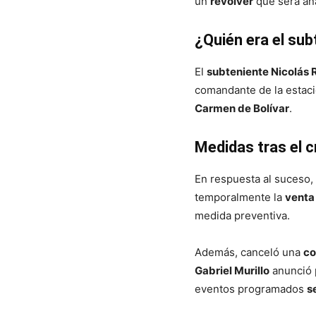
un
revólver
que será ana
¿Quién era el su
El
subteniente Nicolás 
comandante de la estac
Carmen de Bolívar
.
Medidas tras el 
En respuesta al suceso,
temporalmente la
venta 
medida preventiva.
Además, canceló una
co
Gabriel Murillo
anunció 
eventos programados
s