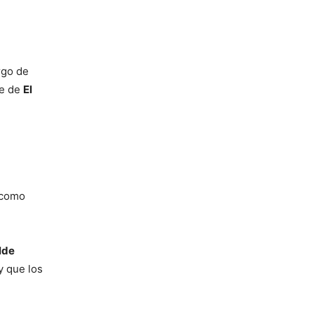
rgo de
te de
El
como
lde
y que los