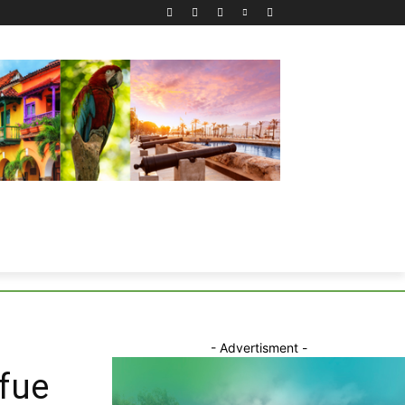
- Advertisment -
 fue