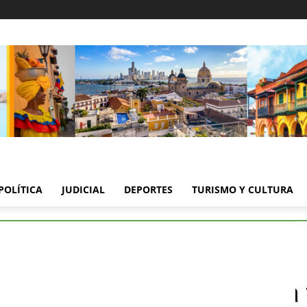
POLÍTICA
JUDICIAL
DEPORTES
TURISMO Y CULTURA
Nicolás Reyes Valencia fue asesinado durante un operativo
te Nicolás Reyes Valencia