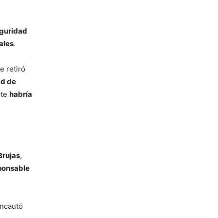
eguridad
ales
.
e retiró
ad de
nte
habría
Brujas
,
sponsable
incautó