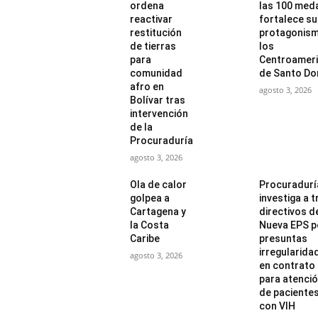
ordena
las 100 meda
reactivar
fortalece su
restitución
protagonism
de tierras
los
para
Centroamer
comunidad
de Santo Do
afro en
agosto 3, 2026
Bolívar tras
intervención
de la
Procuraduría
agosto 3, 2026
Ola de calor
Procuradurí
golpea a
investiga a t
Cartagena y
directivos de
la Costa
Nueva EPS p
Caribe
presuntas
irregularida
agosto 3, 2026
en contrato
para atenci
de paciente
con VIH