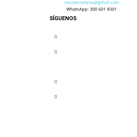
nacioncostena@gmail.com
WhatsApp: 300 601 8301
SÍGUENOS
Regionales
Comerciante se el
reparando nevera 
Nación Costeña
-
septiembre 10