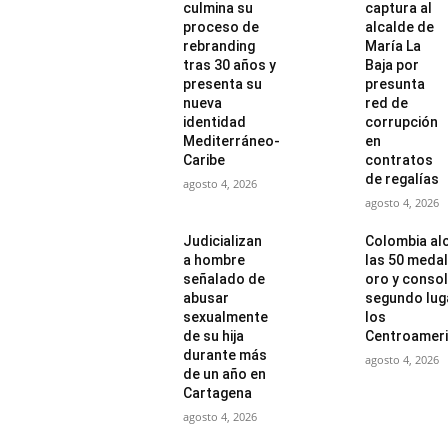
culmina su
captura al
proceso de
alcalde de
rebranding
María La
tras 30 años y
Baja por
presenta su
presunta
nueva
red de
identidad
corrupción
Mediterráneo-
en
Caribe
contratos
de regalías
agosto 4, 2026
agosto 4, 2026
Judicializan
Colombia al
a hombre
las 50 medal
señalado de
oro y consol
abusar
segundo lug
sexualmente
los
de su hija
Centroamer
durante más
agosto 4, 2026
de un año en
Cartagena
agosto 4, 2026