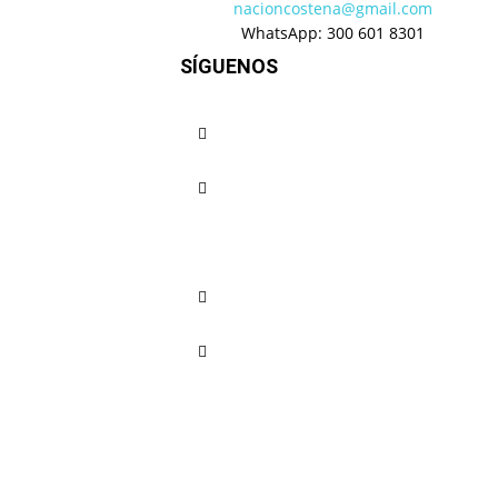
nacioncostena@gmail.com
WhatsApp: 300 601 8301
SÍGUENOS
Deportes
Convocatoria de C
Mundial 2026: Lore
lista de 26 y fijó 
antes del debut
Nación Costeña
-
mayo 25, 202