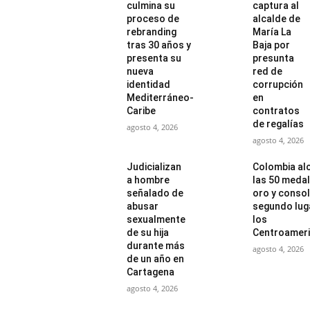
culmina su
captura al
proceso de
alcalde de
rebranding
María La
tras 30 años y
Baja por
presenta su
presunta
nueva
red de
identidad
corrupción
Mediterráneo-
en
Caribe
contratos
de regalías
agosto 4, 2026
agosto 4, 2026
Judicializan
Colombia al
a hombre
las 50 medal
señalado de
oro y consol
abusar
segundo lug
sexualmente
los
de su hija
Centroamer
durante más
agosto 4, 2026
de un año en
Cartagena
agosto 4, 2026