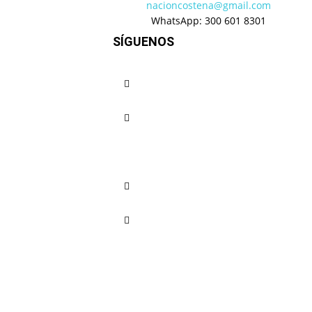
nacioncostena@gmail.com
WhatsApp: 300 601 8301
SÍGUENOS
Regionales
Mompox Circular, S
Inclusión a través 
Nación Costeña
-
septiembre 23