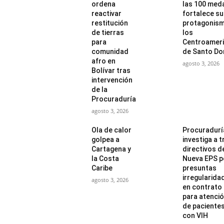
ordena
las 100 meda
reactivar
fortalece su
restitución
protagonism
de tierras
los
para
Centroamer
comunidad
de Santo Do
afro en
agosto 3, 2026
Bolívar tras
intervención
de la
Procuraduría
agosto 3, 2026
Ola de calor
Procuradurí
golpea a
investiga a t
Cartagena y
directivos de
la Costa
Nueva EPS p
Caribe
presuntas
irregularida
agosto 3, 2026
en contrato
para atenci
de paciente
con VIH