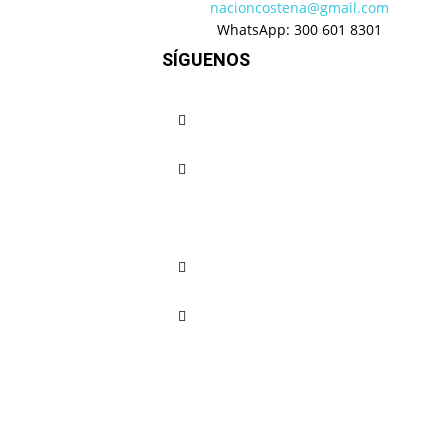
nacioncostena@gmail.com
WhatsApp: 300 601 8301
SÍGUENOS
Regionales
Cali marcha hoy d
mandato del gobie
Nación Costeña
-
septiembre 19