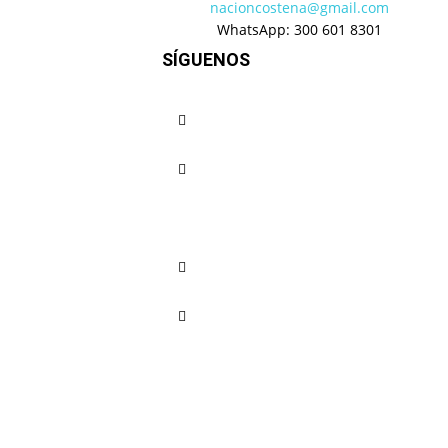
nacioncostena@gmail.com
WhatsApp: 300 601 8301
SÍGUENOS
Deportes
Cartagena se con
referente del turi
Nación Costeña
-
septiembre 16