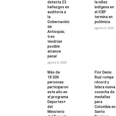
detecta 23
la niñez
hallazgos en
indígena en
auditoría a
el ICBF
la
termina en
Gobernación
polémica
de
agosto 6, 2026
Antioquia;
tres
tendrían
posible
alcance
penal
agosto 6, 2026
Más de
Flor Denis
18.500
Ruiz rompe
personas
récord y
participaron
lidera nueva
este año en
cosecha de
el programa
medallas
Deportes+
para
del
Colombia en
Ministerio
Santo