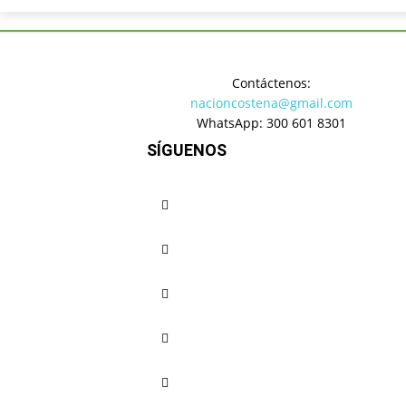
Inicio
Regionales
Turista b
Contáctenos:
Regionales
nacioncostena@gmail.com
Turista b
WhatsApp: 300 601 8301
SÍGUENOS
de Puerto
del horari
Cuota