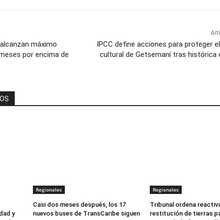
Art
 alcanzan máximo
IPCC define acciones para proteger e
 meses por encima de
cultural de Getsemaní tras histórica 
DOS
Regionales
Regionales
Casi dos meses después, los 17
Tribunal ordena reactiv
dad y
nuevos buses de TransCaribe siguen
restitución de tierras p