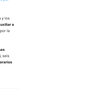
 y los
uxiliar a
por la
nas
, seis
orarios