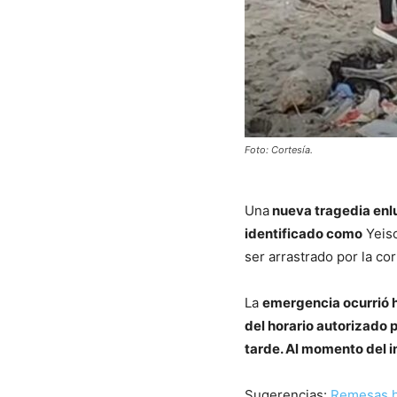
Foto: Cortesía.
Una
nueva tragedia enlu
identificado como
Yeiso
ser arrastrado por la co
La
emergencia ocurrió ha
del horario autorizado 
tarde. Al momento del i
Sugerencias:
Remesas h