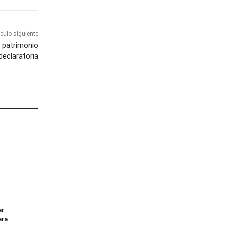
ículo siguiente
l patrimonio
declaratoria
ar
ara