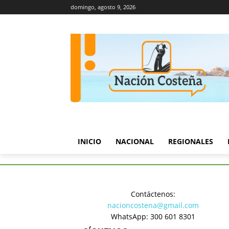
domingo, agosto 9, 2026
INICIO
NACIONAL
REGIONALES
Inicio
Regionales
Vía Polic
Contáctenos:
Regionales
nacioncostena@gmail.com
Vía Polic
WhatsApp: 300 601 8301