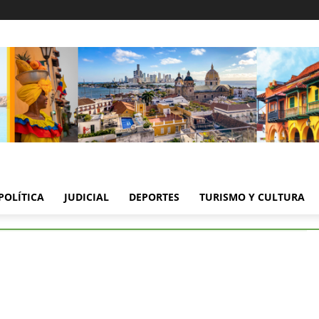
POLÍTICA
JUDICIAL
DEPORTES
TURISMO Y CULTURA
arpa - Variante Mamonal alcanza 93 % de avance y pronto...
arpa – Variante Mamonal