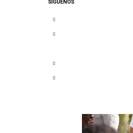
SÍGUENOS
alcanza 9
operativa
Cuota