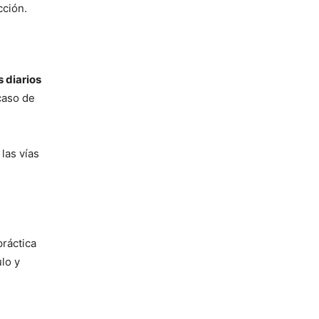
cción.
 diarios
 caso de
las vías
práctica
ulo y