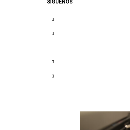
SÍGUENOS
una movil
Cuota