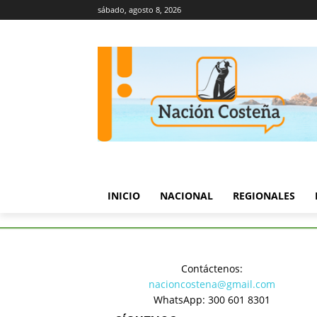
sábado, agosto 8, 2026
INICIO
NACIONAL
REGIONALES
Inicio
Nacional
Revisión té
Contáctenos:
Nacional
nacioncostena@gmail.com
Revisión 
WhatsApp: 300 601 8301