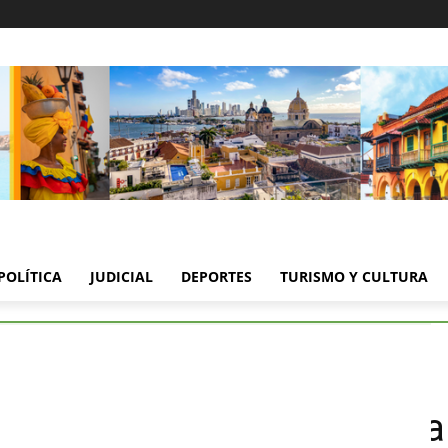
POLÍTICA
JUDICIAL
DEPORTES
TURISMO Y CULTURA
cnico-mecánica: clave para una movilidad segura y responsable
técnico-mecánica: clave pa