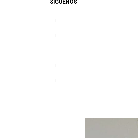
SÍGUENOS
Petro y l
Venezuel
Cuota