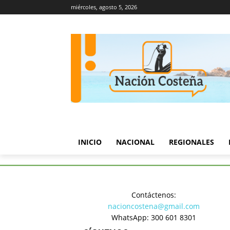
miércoles, agosto 5, 2026
INICIO
NACIONAL
REGIONALES
Inicio
Política
A última hor
Contáctenos:
Política
nacioncostena@gmail.com
A última 
WhatsApp: 300 601 8301