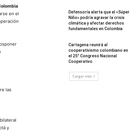
Colombia
Defensoría alerta que el «Súper
arse en el
Niño» podría agravar la crisis
operación
climática y afectar derechos
fundamentales en Colombia
posponer
Cartagena reunirá al
cooperativismo colombiano en
n
el 25° Congreso Nacional
Cooperativo
Cargar más
re las
bilateral
otá y