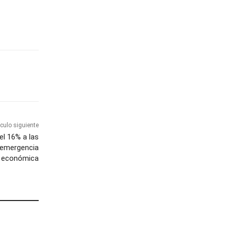
ículo siguiente
l 16% a las
 emergencia
económica