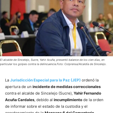
El alcalde de Sincelejo, Sucre, Yahir Acuña, presentó balance de los cien días, en
particular los golpes contra la delincuencia.Foto: Colprensa/Alcaldía de Sincelejo.
La
Jurisdicción Especial para la Paz (JEP)
ordenó la
apertura de un
incidente de medidas correccionales
contra el alcalde de Sincelejo (Sucre),
Yahir Fernando
Acuña Cardales
, debido al
incumplimiento
de la orden
de informar sobre el estado de la custodia y el
acordonamiento de la
Manzana 6 del Cementerio