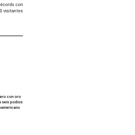
 récords con
0 visitantes
lero con oro
a seis podios
troamericano