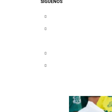
SÍGUENOS
edición d
Cuota