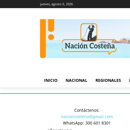
jueves, agosto 6, 2026
INICIO
NACIONAL
REGIONALES
Inicio
Deportes
Barranquill
Contáctenos:
Deportes
nacioncostena@gmail.com
Barranquil
WhatsApp: 300 601 8301