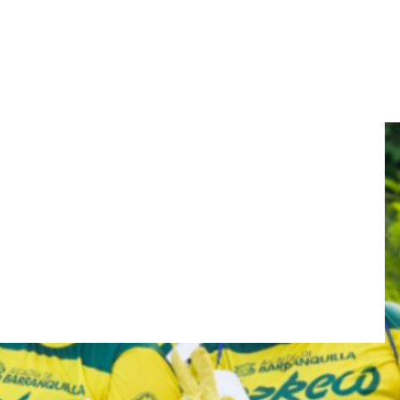
e CorrEco en Rebolo