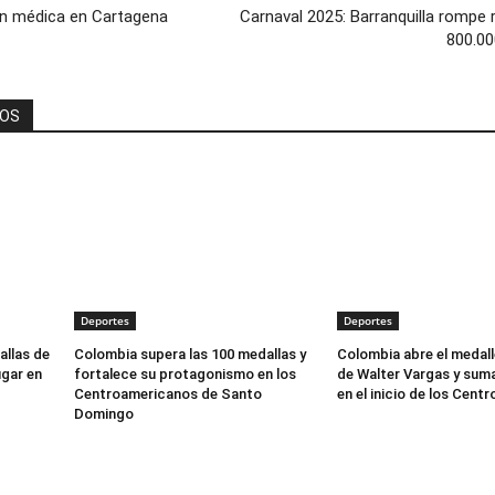
ón médica en Cartagena
Carnaval 2025: Barranquilla rompe
800.00
DOS
Deportes
Deportes
allas de
Colombia supera las 100 medallas y
Colombia abre el medal
ugar en
fortalece su protagonismo en los
de Walter Vargas y sum
Centroamericanos de Santo
en el inicio de los Cen
Domingo