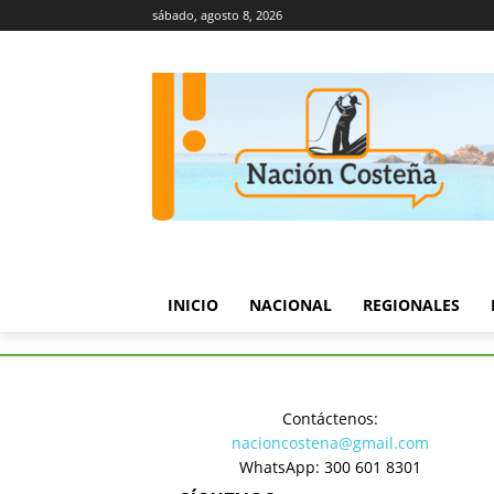
sábado, agosto 8, 2026
INICIO
NACIONAL
REGIONALES
Inicio
Regionales
Campesin
Contáctenos:
Regionales
nacioncostena@gmail.com
Campesino
WhatsApp: 300 601 8301