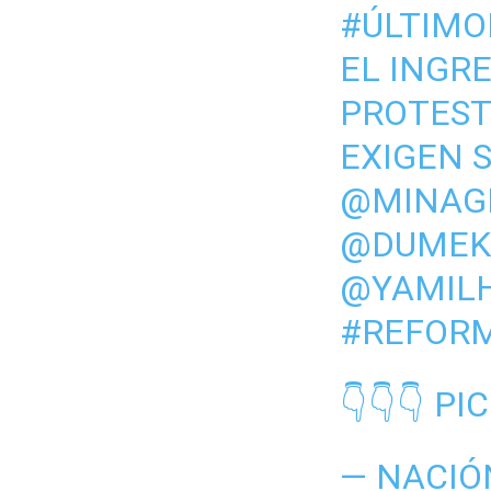
#ÚLTIM
EL INGR
PROTEST
EXIGEN 
@MINAG
@DUMEK
@YAMIL
#REFOR
👇👇👇
PI
— NACIÓ