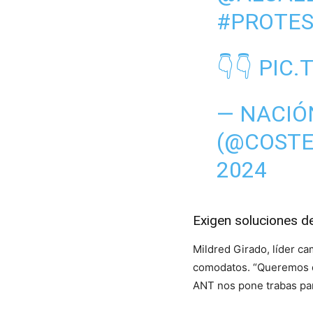
#PROTE
👇👇
PIC.
— NACIÓ
(@COST
2024
Exigen soluciones de
Mildred Girado, líder c
comodatos. “Queremos qu
ANT nos pone trabas para