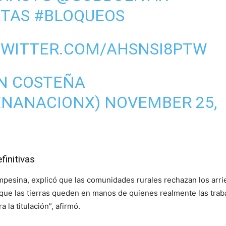
STAS
#BLOQUEOS
TWITTER.COM/AHSNSI8PTW
N COSTEÑA
ENANACIONX)
NOVEMBER 25,
finitivas
ampesina, explicó que las comunidades rurales rechazan los arr
e las tierras queden en manos de quienes realmente las traba
 la titulación”, afirmó.