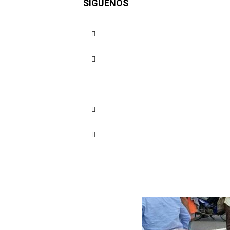
SÍGUENOS
hacia Car
Cuota