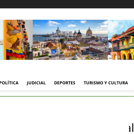
POLÍTICA
JUDICIAL
DEPORTES
TURISMO Y CULTURA
os bloquean vías principales hacia Cartagena
s bloquean vías principa