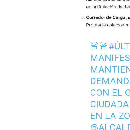
en la titulación de tie
Corredor de Carga, s
Protestas colapsaron
🚨🚨
#ÚL
MANIFE
MANTIEN
DEMAND
CON EL 
CIUDADA
EN LA Z
@ALCAL