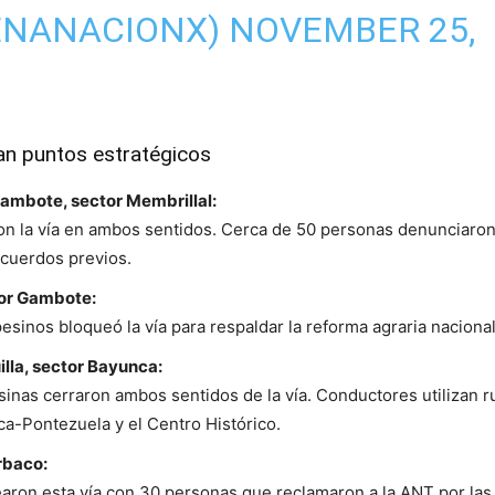
ENANACIONX)
NOVEMBER 25,
n puntos estratégicos
mbote, sector Membrillal:
on la vía en ambos sentidos. Cerca de 50 personas denunciaro
cuerdos previos.
tor Gambote:
inos bloqueó la vía para respaldar la reforma agraria nacional
lla, sector Bayunca:
as cerraron ambos sentidos de la vía. Conductores utilizan r
a-Pontezuela y el Centro Histórico.
rbaco:
aron esta vía con 30 personas que reclamaron a la ANT por las