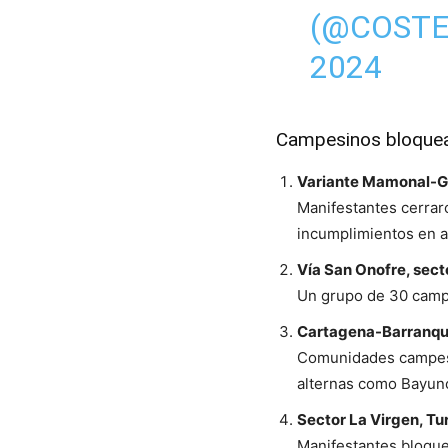
(@COST
2024
Campesinos bloquea
Variante Mamonal-Ga
Manifestantes cerrar
incumplimientos en a
Vía San Onofre, sec
Un grupo de 30 campes
Cartagena-Barranqui
Comunidades campesin
alternas como Bayunc
Sector La Virgen, Tu
Manifestantes bloque