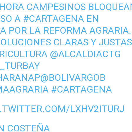
OHORA
CAMPESINOS BLOQUEA
ESO A
#CARTAGENA
EN
A POR LA REFORMA AGRARIA.
SOLUCIONES CLARAS Y JUSTAS
RICULTURA
@ALCALDIACTG
_TURBAY
HARANAP
@BOLIVARGOB
MAAGRARIA
#CARTAGENA
C.TWITTER.COM/LXHV2ITURJ
N COSTEÑA