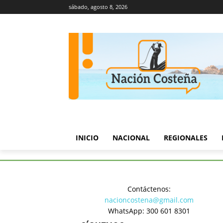
sábado, agosto 8, 2026
INICIO
NACIONAL
REGIONALES
Inicio
Judicial
Capturan a o
Contáctenos:
Judicial
nacioncostena@gmail.com
Capturan 
WhatsApp: 300 601 8301