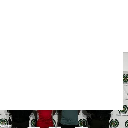
istas de “Los Pepes” en
la