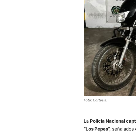
Foto: Cortesía.
La
Policía Nacional cap
“Los Pepes”,
señalados d