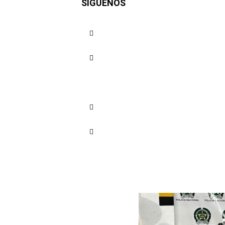
SÍGUENOS
extorsion
Barranquil
Cuota