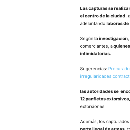
Las capturas se realiza
el centro de la ciudad,
a
adelantando
labores de 
Según
la investigación,
comerciantes, a
quienes
intimidatorias.
Sugerencias:
Procuradurí
irregularidades contrac
las autoridades se enc
12 panfletos extorsivos,
extorsiones.
Además, los capturado
porte ilegal de armas,
tr