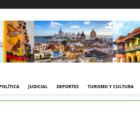
POLÍTICA
JUDICIAL
DEPORTES
TURISMO Y CULTURA
cho presuntos extorsionistas de “Los Pepes” en Barranquilla
a ocho presuntos