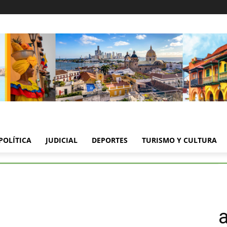
POLÍTICA
JUDICIAL
DEPORTES
TURISMO Y CULTURA
rtagena celebra su independencia
 celebra su independenci