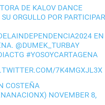
CTORA DE KALOV DANCE
 SU ORGULLO POR PARTICIPA
ELAINDEPENDENCIA2024
EN
ENA.
@DUMEK_TURBAY
DIACTG
#YOSOYCARTAGENA
C.TWITTER.COM/7K4MGXJL3X
N COSTEÑA
ENANACIONX)
NOVEMBER 8,