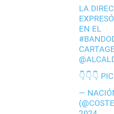
LA DIRE
EXPRESÓ
EN EL
#BANDOD
CARTAG
@ALCAL
👇👇👇
PI
— NACIÓ
(@COST
2024