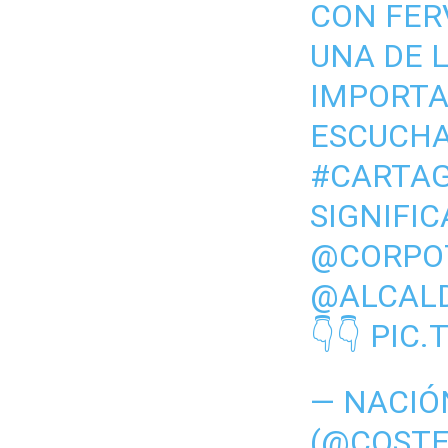
CON FER
UNA DE 
IMPORTA
ESCUCHA
#CARTA
SIGNIFIC
@CORPO
@ALCAL
👇👇
PIC.
— NACIÓ
(@COST