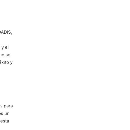
DADIS,
 y el
que se
xito y
os para
os un
 esta