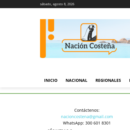
sábado, agosto 8, 2026
INICIO
NACIONAL
REGIONALES
Inicio
Turismo y Cultura
Ca
Contáctenos:
Turismo y Cultura
nacioncostena@gmail.com
Cartagena
WhatsApp: 300 601 8301