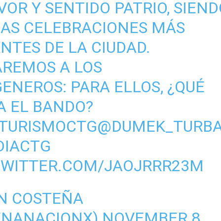
VOR Y SENTIDO PATRIO, SIEN
LAS CELEBRACIONES MÁS
NTES DE LA CIUDAD.
REMOS A LOS
GENEROS
: PARA ELLOS, ¿QUÉ
A EL BANDO?
TURISMOCTG
@DUMEK_TURB
DIACTG
TWITTER.COM/JAOJRRR23M
N COSTEÑA
ENANACIONX)
NOVEMBER 8,