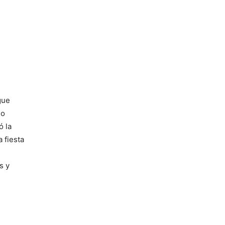
gue
no
ó la
 fiesta
s y