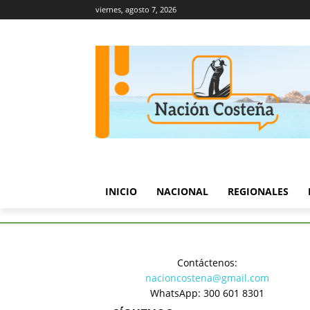
viernes, agosto 7, 2026
INICIO
NACIONAL
REGIONALES
Inicio
Regionales
Cartagena
Contáctenos:
Regionales
nacioncostena@gmail.com
Cartagena
WhatsApp: 300 601 8301