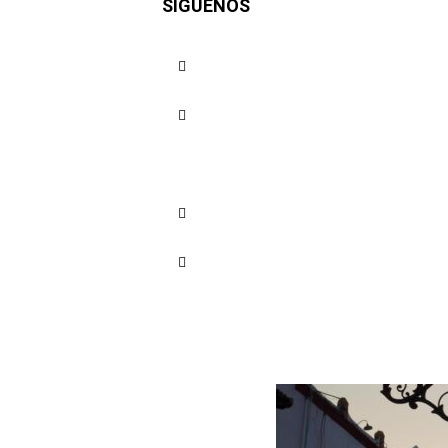
SÍGUENOS
respaldo 
Defensa s
Cuota