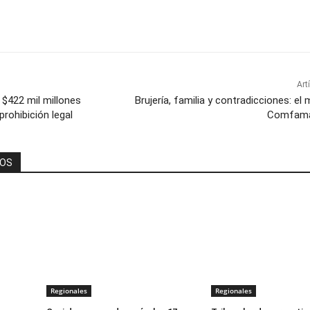
Art
$422 mil millones
Brujería, familia y contradicciones: el
rohibición legal
Comfama 
DOS
Regionales
Regionales