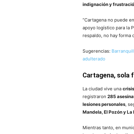
indignación y frustraci
“Cartagena no puede enf
apoyo logístico para la 
respaldo, no hay forma d
Sugerencias:
Barranquill
adulterado
Cartagena, sola f
La ciudad vive una
crisi
registraron
285 asesinat
lesiones personales
, se
Mandela, El Pozón y La
Mientras tanto, en mun