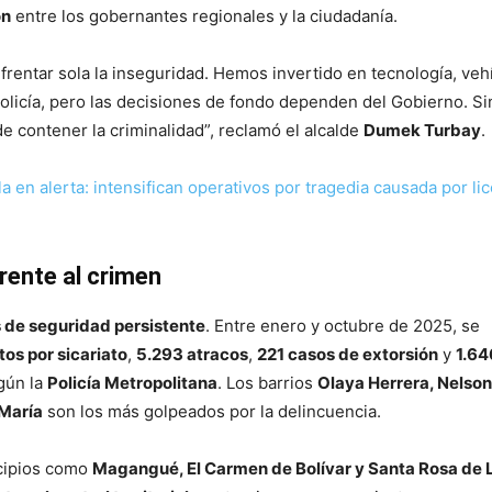
ón
entre los gobernantes regionales y la ciudadanía.
rentar sola la inseguridad. Hemos invertido en tecnología, veh
Policía, pero las decisiones de fondo dependen del Gobierno. Si
e contener la criminalidad”, reclamó el alcalde
Dumek Turbay
.
a en alerta: intensifican operativos por tragedia causada por lic
rente al crimen
s de seguridad persistente
. Entre enero y octubre de 2025, se
os por sicariato
,
5.293 atracos
,
221 casos de extorsión
y
1.64
gún la
Policía Metropolitana
. Los barrios
Olaya Herrera, Nelson
 María
son los más golpeados por la delincuencia.
icipios como
Magangué, El Carmen de Bolívar y Santa Rosa de 