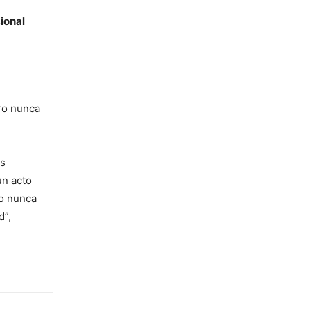
ional
ro nunca
as
un acto
ro nunca
d”,