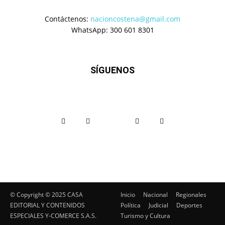
Contáctenos:
nacioncostena@gmail.com
WhatsApp: 300 601 8301
SÍGUENOS
© Copyright ©️ 2025 CASA
Inicio
Nacional
Regionales
EDITORIAL Y CONTENIDOS
Política
Judicial
Deportes
ESPECIALES Y-COMERCE S.A.S.
Turismo y Cultura