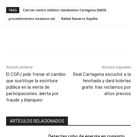
TAGS
Cierran centro estético clandestino Cartagena DADIS
procedimientos invasivos est
Rafael Navarro España
Artículo anterior
Artículo siguiente
El CGPJ pide frenar el cambio
Real Cartagena escuchó a la
que sustituye la escritura
hinchada y dará boletas
pública en la venta de
gratis tras reclamos por
participaciones: alerta por
altos precios
fraude y blanqueo
ARTÍCULOS RELACIONADOS
Detectan robo de energía en conjunto