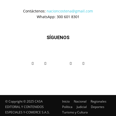
Contáctenos:
nacioncostena@gmail.com
WhatsApp: 300 601 8301
SÍGUENOS
© Copyright ©️ 2025 CASA
Inicio
Nacional
Regionales
EDITORIAL Y CONTENIDOS
Política
Judicial
Deportes
ESPECIALES Y-COMERCE S.A.S.
Turismo y Cultura